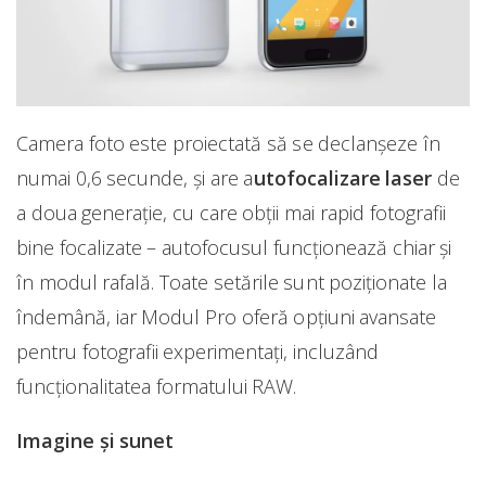
Camera foto este proiectată să se declanşeze în
numai 0,6 secunde, și are a
utofocalizare laser
de
a doua generaţie, cu care obții mai rapid fotografii
bine focalizate – autofocusul funcţionează chiar şi
în modul rafală. Toate setările sunt poziţionate la
îndemână, iar Modul Pro oferă opţiuni avansate
pentru fotografii experimentaţi, incluzând
funcționalitatea formatului RAW.
Imagine şi sunet