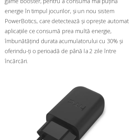
game booster, pentru a consuma mai puţină
energie în timpul jocurilor, şi un nou sistem
PowerBotics, care detectează şi opreşte automat
aplicaţiile ce consumă prea multă energie,
îmbunătăţind durata acumulatorului cu 30% şi
oferindu-ți o perioadă de până la 2 zile între
încărcări.