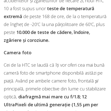
accidentelor şi zgârieturilor de fiecare zi, noul HTC
10 a fost supus unor
teste de temperatură
extremă
de peste 168 de ore, de la o temperatură
de îngheţ de -20’C la una pârjolitoare de 60’C, plus
peste
10.000 de teste de cădere, îndoire,
zgâriere şi coroziune.
Camera foto
Cei de la HTC se laudă că îți vor oferi cea mai bună
cameră foto de smartphone disponibilă astăzi pe
piaţă. Având pe ambele camere foto, frontală
și
principală, primele obiective din lume cu stabilizare
optică,
diafragmă mai mare cu f/1.8; 12
UltraPixeli de ultimă generaţie (1,55 µm per