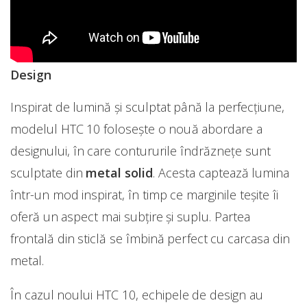
Design
Inspirat de lumină şi sculptat până la perfecțiune,
modelul HTC 10 foloseşte o nouă abordare a
designului, în care contururile îndrăzneţe sunt
sculptate din
metal solid
. Acesta captează lumina
într-un mod inspirat, în timp ce marginile teşite îi
oferă un aspect mai subţire și suplu. Partea
frontală din sticlă se îmbină perfect cu carcasa din
metal.
În cazul noului HTC 10, echipele de design au