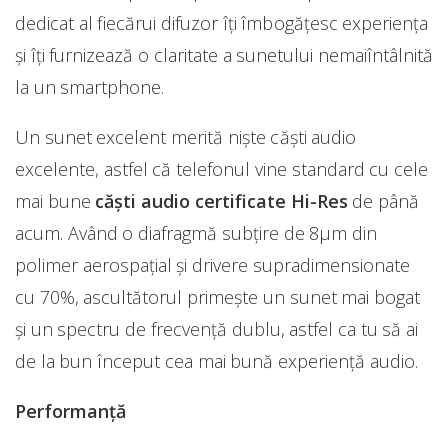
dedicat al fiecărui difuzor îți îmbogăţesc experienţa
şi îți furnizează o claritate a sunetului nemaiîntâlnită
la un smartphone.
Un sunet excelent merită nişte căşti audio
excelente, astfel că telefonul vine standard cu cele
mai bune
căşti audio certificate Hi-Res
de până
acum. Având o diafragmă subţire de 8µm din
polimer aerospațial şi drivere supradimensionate
cu 70%, ascultătorul primeşte un sunet mai bogat
şi un spectru de frecvenţă dublu, astfel ca tu să ai
de la bun început cea mai bună experienţă audio.
Performanţă