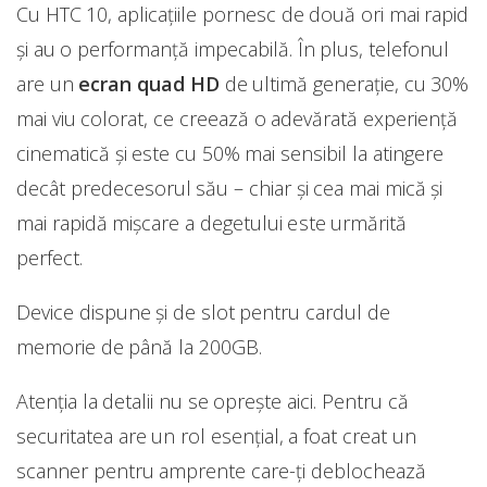
Cu HTC 10, aplicaţiile pornesc de două ori mai rapid
și au o performanţă impecabilă. În plus, telefonul
are un
ecran quad HD
de ultimă generaţie, cu 30%
mai viu colorat, ce creează o adevărată experienţă
cinematică şi este cu 50% mai sensibil la atingere
decât predecesorul său – chiar şi cea mai mică și
mai rapidă mişcare a degetului este urmărită
perfect.
Device dispune și de slot pentru cardul de
memorie de până la 200GB.
Atenţia la detalii nu se opreşte aici. Pentru că
securitatea are un rol esenţial, a foat creat un
scanner pentru amprente care-ți deblochează