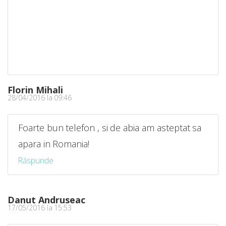
Florin Mihali
28/04/2016 la 09:46
Foarte bun telefon , si de abia am asteptat sa
apara in Romania!
Răspunde
Danut Andruseac
17/05/2016 la 15:53