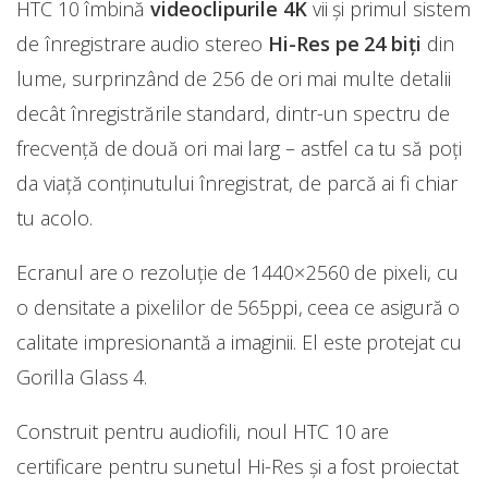
HTC 10 îmbină
videoclipurile 4K
vii și primul sistem
de înregistrare audio stereo
Hi-Res pe 24 biţi
din
lume, surprinzând de 256 de ori mai multe detalii
decât înregistrările standard, dintr-un spectru de
frecvență de două ori mai larg – astfel ca tu să poți
da viață conţinutului înregistrat, de parcă ai fi chiar
tu acolo.
Ecranul are o rezoluție de 1440×2560 de pixeli, cu
o densitate a pixelilor de 565ppi, ceea ce asigură o
calitate impresionantă a imaginii. El este protejat cu
Gorilla Glass 4.
Construit pentru audiofili, noul HTC 10 are
certificare pentru sunetul Hi-Res şi a fost proiectat