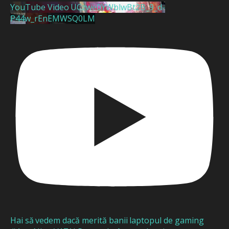
YouTube Video UCzwe0YWblwBt2B_9_d-
P44w_rEnEMWSQ0LM
Hai să vedem dacă merită banii laptopul de gaming