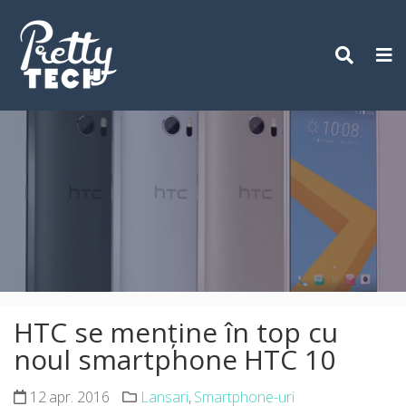
Skip
to
content
HTC se menține în top cu
noul smartphone HTC 10
12 apr. 2016
Lansari
,
Smartphone-uri