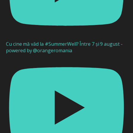
Cu cine mă văd la #SummerWell? Între 7 și 9 august -
powered by @orangeromania