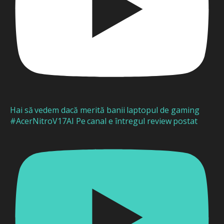
Hai să vedem dacă merită banii laptopul de gaming
#AcerNitroV17AI Pe canal e întregul review postat