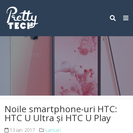
Skip
to
content
Noile smartphone-uri HTC:
HTC U Ultra și HTC U Play
13 ian. 2017
Lansari