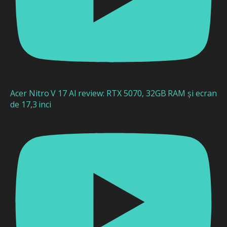
Acer Nitro V 17 AI review: RTX 5070, 32GB RAM și ecran
de 17,3 inci