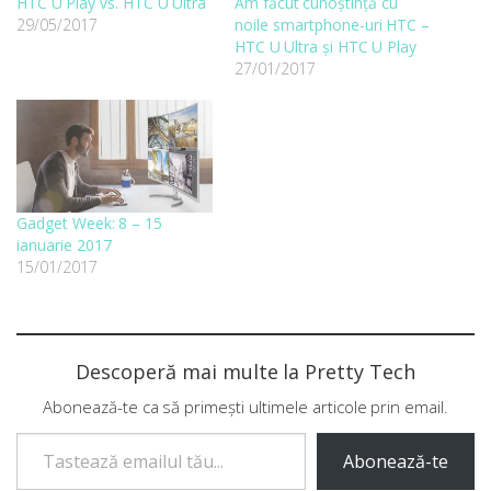
HTC U Play vs. HTC U Ultra
Am făcut cunoștință cu
29/05/2017
noile smartphone-uri HTC –
HTC U Ultra și HTC U Play
27/01/2017
Gadget Week: 8 – 15
ianuarie 2017
15/01/2017
Descoperă mai multe la Pretty Tech
Abonează-te ca să primești ultimele articole prin email.
Tastează emailul tău...
Abonează-te