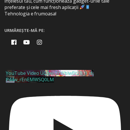
înțelesul tău, cum funcționează gadget-urile tale
preferate și cele mai fresh aplicații
Tehnologia e frumoasa!
URMĂREȘTE-MĂ PE:
YouTube Video UCzwe0YWblwBt2B_9_d-
P44w_rEnEMWSQ0LM