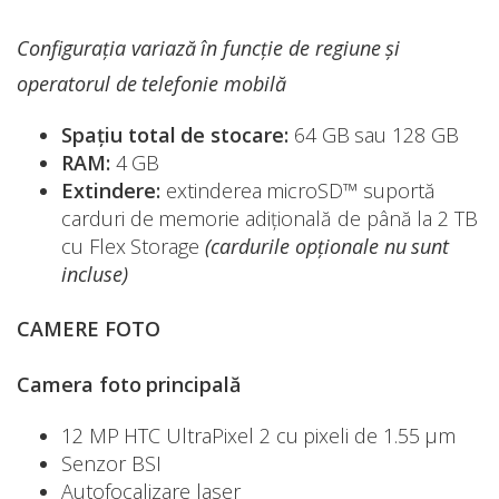
Configurația variază în funcție de regiune și
operatorul de telefonie mobilă
Spațiu total de stocare:
64 GB sau 128 GB
RAM:
4 GB
Extindere:
extinderea microSD™ suportă
carduri de memorie adițională de până la 2 TB
cu Flex Storage
(cardurile opționale nu sunt
incluse)
CAMERE FOTO
Camera foto principală
12 MP HTC UltraPixel 2 cu pixeli de 1.55 μm
Senzor BSI
Autofocalizare laser