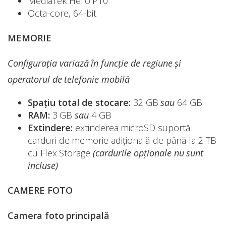
MediaTek Helio P10
Octa-core, 64-bit
MEMORIE
Configurația variază în funcție de regiune și
operatorul de telefonie mobilă
Spațiu total de stocare:
32 GB
sau
64 GB
RAM:
3 GB
sau
4 GB
Extindere:
extinderea microSD suportă
carduri de memorie adițională de până la 2 TB
cu Flex Storage
(cardurile opționale nu sunt
incluse)
CAMERE FOTO
Camera foto principală