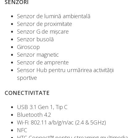
SENZORI
Senzor de lumină ambientală
Senzor de proximitate
Senzor G de mișcare
Senzor busolă
Giroscop
Senzor magnetic
Senzor de amprente
Sensor Hub pentru urmărirea activității
sportive
CONECTIVITATE
USB 3.1 Gen 1, Tip C
Bluetooth 4.2
Wi-Fi: 802.11 a/b/g/n/ac (2.4 & 5GHz)
NFC
HTC Connect™ pentru streaming multimedia