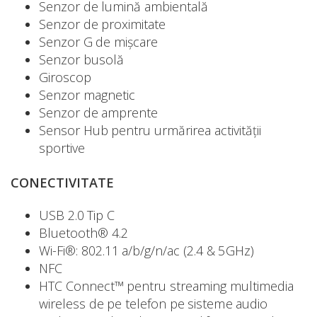
Senzor de lumină ambientală
Senzor de proximitate
Senzor G de mișcare
Senzor busolă
Giroscop
Senzor magnetic
Senzor de amprente
Sensor Hub pentru urmărirea activității
sportive
CONECTIVITATE
USB 2.0 Tip C
Bluetooth® 4.2
Wi-Fi®: 802.11 a/b/g/n/ac (2.4 & 5GHz)
NFC
HTC Connect™ pentru streaming multimedia
wireless de pe telefon pe sisteme audio