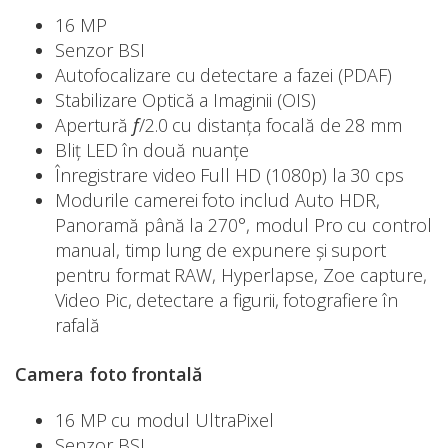
16 MP
Senzor BSI
Autofocalizare cu detectare a fazei (PDAF)
Stabilizare Optică a Imaginii (OIS)
Apertură
f
/2.0 cu distanța focală de 28 mm
Bliț LED în două nuanțe
Înregistrare video Full HD (1080p) la 30 cps
Modurile camerei foto includ Auto HDR,
Panoramă până la 270°, modul Pro cu control
manual, timp lung de expunere și suport
pentru format RAW, Hyperlapse, Zoe capture,
Video Pic, detectare a figurii, fotografiere în
rafală
Camera foto frontală
16 MP cu modul UltraPixel
Senzor BSI