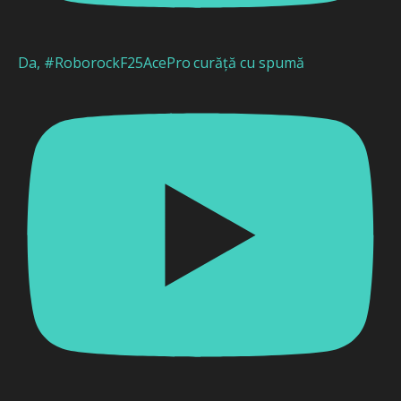
Da, #RoborockF25AcePro curăță cu spumă