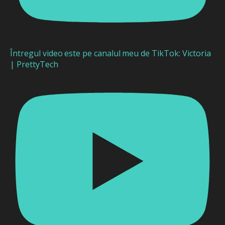
Întregul video este pe canalul meu de TikTok: Victoria
| PrettyTech