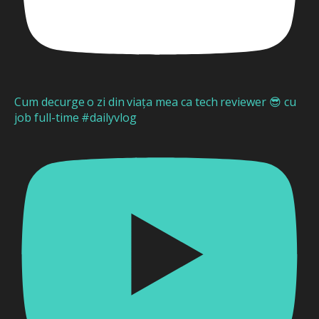
Cum decurge o zi din viața mea ca tech reviewer 😎 cu
job full-time #dailyvlog