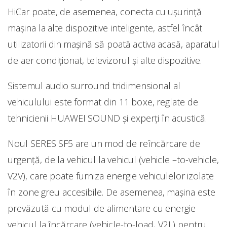
HiCar poate, de asemenea, conecta cu ușurință
mașina la alte dispozitive inteligente, astfel încât
utilizatorii din mașină să poată activa acasă, aparatul
de aer condiționat, televizorul și alte dispozitive.
Sistemul audio surround tridimensional al
vehiculului este format din 11 boxe, reglate de
tehnicienii HUAWEI SOUND și experți în acustică.
Noul SERES SF5 are un mod de reîncărcare de
urgență, de la vehicul la vehicul (vehicle –to-vehicle,
V2V), care poate furniza energie vehiculelor izolate
în zone greu accesibile. De asemenea, mașina este
prevăzută cu modul de alimentare cu energie
vehicul la încărcare (vehicle-to-load, V2L) pentru