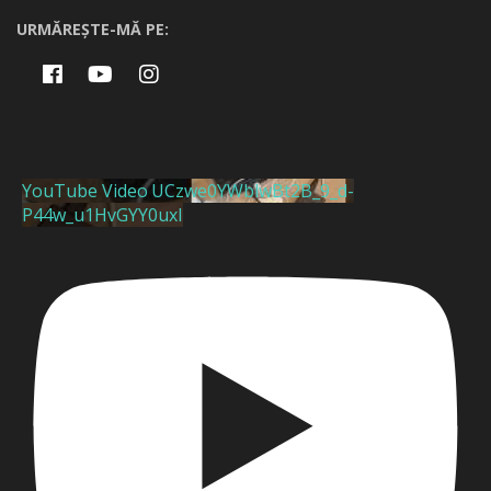
URMĂREȘTE-MĂ PE:
YouTube Video UCzwe0YWblwBt2B_9_d-
P44w_u1HvGYY0uxI