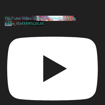
YouTube Video UCzwe0YWblwBt2B_9_d-
P44w_rEnEMWSQ0LM