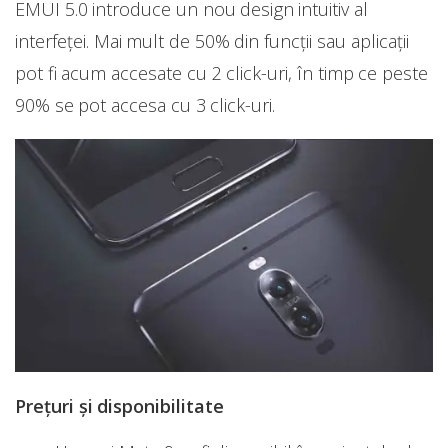
EMUI 5.0 introduce un nou design intuitiv al
interfeței. Mai mult de 50% din funcții sau aplicații
pot fi acum accesate cu 2 click-uri, în timp ce peste
90% se pot accesa cu 3 click-uri.
Prețuri și disponibilitate