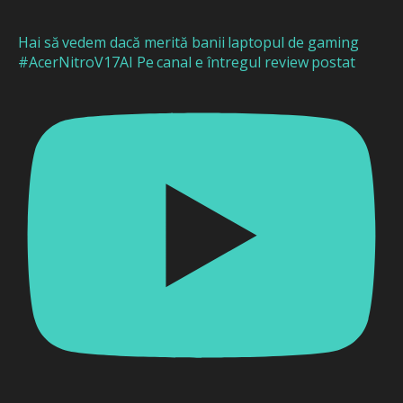
Hai să vedem dacă merită banii laptopul de gaming
#AcerNitroV17AI Pe canal e întregul review postat