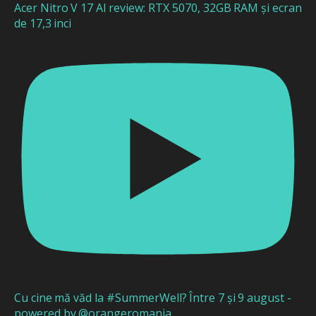
Acer Nitro V 17 AI review: RTX 5070, 32GB RAM și ecran
de 17,3 inci
Cu cine mă văd la #SummerWell? Între 7 și 9 august -
powered by @orangeromania