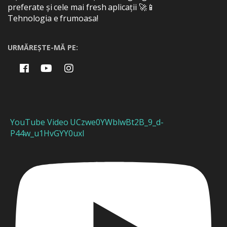
preferate și cele mai fresh aplicații 🚀📱
Tehnologia e frumoasa!
URMĂREȘTE-MĂ PE:
YouTube Video UCzwe0YWblwBt2B_9_d-
P44w_u1HvGYY0uxI