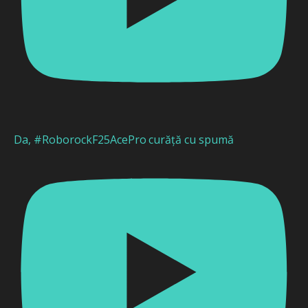
Da, #RoborockF25AcePro curăță cu spumă