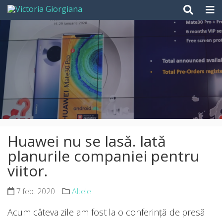
Skip
to
content
Huawei nu se lasă. Iată
planurile companiei pentru
viitor.
7 feb. 2020
Altele
Acum câteva zile am fost la o conferință de presă