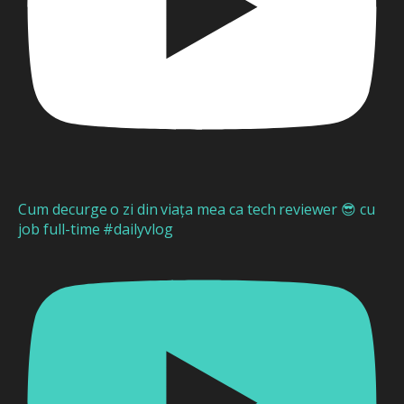
Cum decurge o zi din viața mea ca tech reviewer 😎 cu
job full-time #dailyvlog