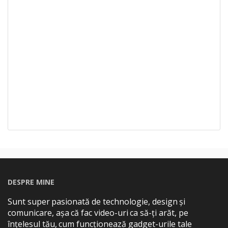
DESPRE MINE
Sunt super pasionată de technologie, design și
comunicare, așa că fac video-uri ca să-ți arăt, pe
înțelesul tău, cum funcționează gadget-urile tale