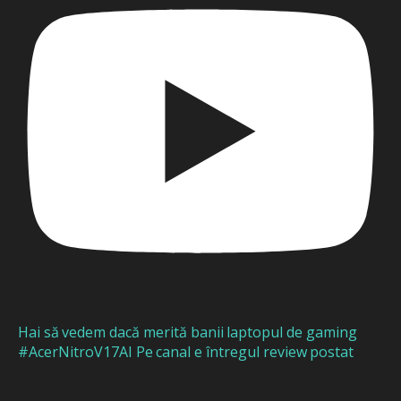
Hai să vedem dacă merită banii laptopul de gaming
#AcerNitroV17AI Pe canal e întregul review postat