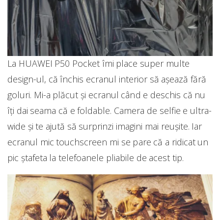
La HUAWEI P50 Pocket îmi place super multe
design-ul, că închis ecranul interior să așează fără
goluri. Mi-a plăcut și ecranul când e deschis că nu
îți dai seama că e foldable. Camera de selfie e ultra-
wide și te ajută să surprinzi imagini mai reușite. Iar
ecranul mic touchscreen mi se pare că a ridicat un
pic ștafeta la telefoanele pliabile de acest tip.