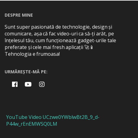
DESPRE MINE
Sunt super pasionată de technologie, design și
comunicare, așa că fac video-uri ca să-ți arăt, pe
înțelesul tău, cum funcționează gadget-urile tale
preferate și cele mai fresh aplicații 🚀📱
Tehnologia e frumoasa!
URMĂREȘTE-MĂ PE:
YouTube Video UCzwe0YWblwBt2B_9_d-
P44w_rEnEMWSQ0LM