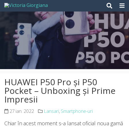
Skip
to
content
HUAWEI P50 Pro și P50
Pocket – Unboxing și Prime
Impresii
27 ian. 2022
Lansari
,
Smartphone-uri
Chiar în acest moment s-a lansat oficial noua gamă