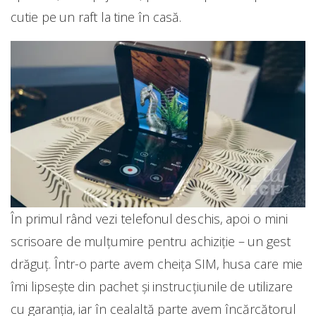
cutie pe un raft la tine în casă.
În primul rând vezi telefonul deschis, apoi o mini
scrisoare de mulțumire pentru achiziție – un gest
drăguț. Într-o parte avem cheița SIM, husa care mie
îmi lipsește din pachet și instrucțiunile de utilizare
cu garanția, iar în cealaltă parte avem încărcătorul