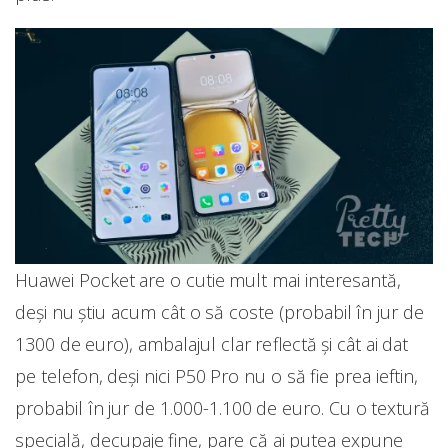
Huawei Pocket are o cutie mult mai interesantă,
deși nu știu acum cât o să coste (probabil în jur de
1300 de euro), ambalajul clar reflectă și cât ai dat
pe telefon, deși nici P50 Pro nu o să fie prea ieftin,
probabil în jur de 1.000-1.100 de euro. Cu o textură
specială, decupaje fine, pare că ai putea expune