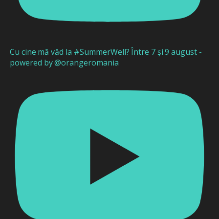
Cu cine mă văd la #SummerWell? Între 7 și 9 august -
powered by @orangeromania