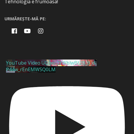
Tehnologia e frumoasa!
URMĂREȘTE-MĂ PE:
YouTube Video UCzwe0YWblwBt2B_9_d-
P44w_rEnEMWSQ0LM