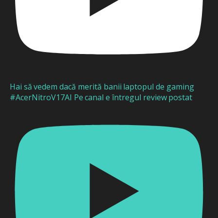
Hai să vedem dacă merită banii laptopul de gaming
#AcerNitroV17AI Pe canal e întregul review postat