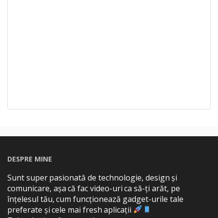
DESPRE MINE
Sunt super pasionată de technologie, design și
comunicare, așa că fac video-uri ca să-ți arăt, pe
înțelesul tău, cum funcționează gadget-urile tale
preferate și cele mai fresh aplicații