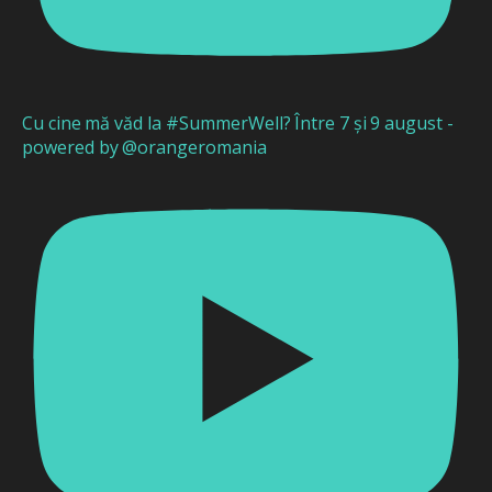
Cu cine mă văd la #SummerWell? Între 7 și 9 august -
powered by @orangeromania