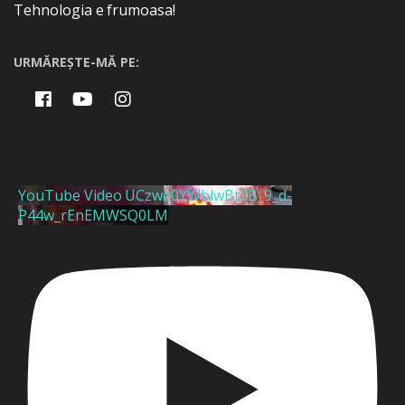
Tehnologia e frumoasa!
URMĂREȘTE-MĂ PE:
YouTube Video UCzwe0YWblwBt2B_9_d-
P44w_rEnEMWSQ0LM