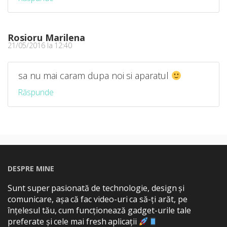
Rosioru Marilena
21/05/2016 la 12:40
sa nu mai caram dupa noi si aparatul
Răspunde
DESPRE MINE
Sunt super pasionată de technologie, design și
comunicare, așa că fac video-uri ca să-ți arăt, pe
înțelesul tău, cum funcționează gadget-urile tale
preferate și cele mai fresh aplicații