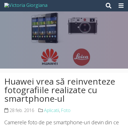
Skip
to
content
Huawei vrea să reinventeze
fotografiile realizate cu
smartphone-ul
28 feb. 2016
Aplicatii
,
Foto
Camerele foto de pe smartphone-uri devin din ce