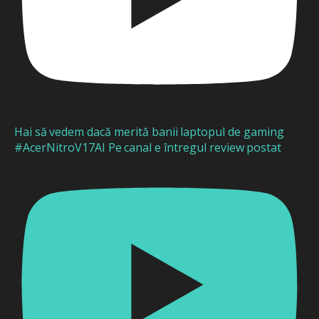
Hai să vedem dacă merită banii laptopul de gaming
#AcerNitroV17AI Pe canal e întregul review postat