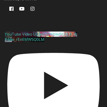
YouTube Video UCzwe0YWblwBt2B_9_d-
P44w_rEnEMWSQ0LM