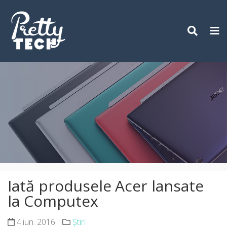
Skip
to
content
Iată produsele Acer lansate
la Computex
4 iun. 2016
Știri