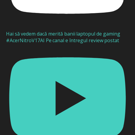
Hai să vedem dacă merită banii laptopul de gaming
#AcerNitroV17AI Pe canal e întregul review postat