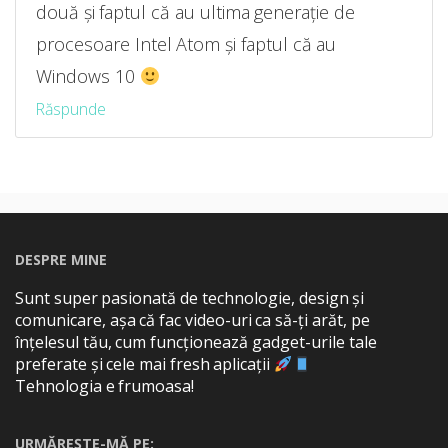
două și faptul că au ultima generație de
procesoare Intel Atom și faptul că au
Windows 10
Răspunde
DESPRE MINE
Sunt super pasionată de technologie, design și
comunicare, așa că fac video-uri ca să-ți arăt, pe
înțelesul tău, cum funcționează gadget-urile tale
preferate și cele mai fresh aplicații
Tehnologia e frumoasa!
URMĂREȘTE-MĂ PE: