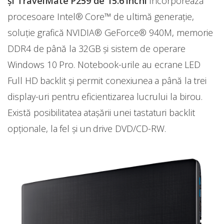
și TravelMate P259 de 15.6 inchi
încorporează
procesoare Intel® Core™ de ultimă generație,
soluție grafică NVIDIA® GeForce® 940M, memorie
DDR4 de până la 32GB și sistem de operare
Windows 10 Pro. Notebook-urile au ecrane LED
Full HD backlit și permit conexiunea a până la trei
display-uri pentru eficientizarea lucrului la birou.
Există posibilitatea atașării unei tastaturi backlit
opționale, la fel și un drive DVD/CD-RW.