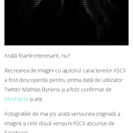
Arată foarte interesant, nu?
Recrearea de imagini cu ajutorul caracterelor ASCII
a fost descoperită pentru prima dată de utilizator
Twitter Mathias Bynens și a fost confirmat de
Mashable
și alții.
Fotografiile de mai jos arată versiunea originală a
imaginii și cele două versiuni ASCII ascunse de
Facebook.