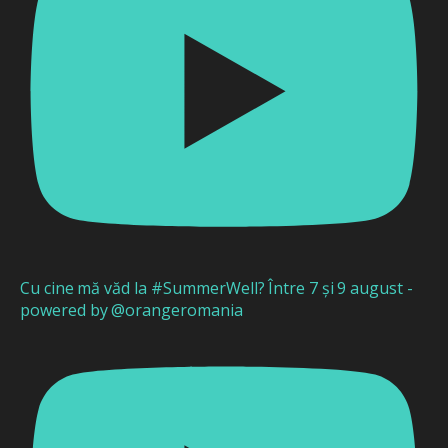
Cu cine mă văd la #SummerWell? Între 7 și 9 august -
powered by @orangeromania