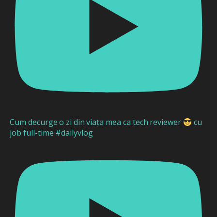
Cum decurge o zi din viața mea ca tech reviewer
cu
job full-time #dailyvlog