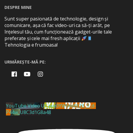
DESPRE MINE
Sunt super pasionată de technologie, design și
comunicare, așa că fac video-uri ca să-ți arăt, pe
înțelesul tău, cum funcționează gadget-urile tale
preferate și cele mai fresh aplicații
Tehnologia e frumoasa!
URMĂREȘTE-MĂ PE:
YouTube Video UCzwe0YWblwBt2B_9_d-
P44w_U8C3d1G8a48