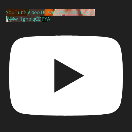
YouTube Video UCzwe0YWblwBt2B_9_d-
P44w_1ghplqCDPYA