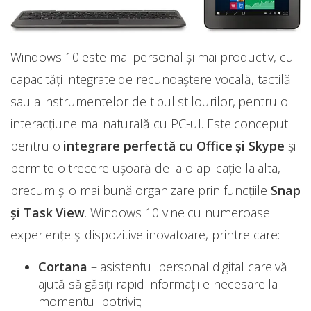
Windows 10 este mai personal şi mai productiv, cu
capacități integrate de recunoaștere vocală, tactilă
sau a instrumentelor de tipul stilourilor, pentru o
interacțiune mai naturală cu PC-ul. Este conceput
pentru o
integrare perfectă cu Office şi Skype
și
permite o trecere ușoară de la o aplicație la alta,
precum și o mai bună organizare prin funcțiile
Snap
şi Task View
. Windows 10 vine cu numeroase
experiențe și dispozitive inovatoare, printre care:
Cortana
– asistentul personal digital care vă
ajută să găsiți rapid informațiile necesare la
momentul potrivit;