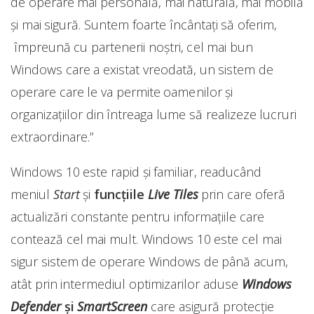
de operare mai personală, mai naturală, mai mobilă
şi mai sigură. Suntem foarte încântați să oferim,
împreună cu partenerii noștri, cel mai bun
Windows care a existat vreodată, un sistem de
operare care le va permite oamenilor şi
organizațiilor din întreaga lume să realizeze lucruri
extraordinare.”
Windows 10 este rapid şi familiar, readucând
meniul
Start
şi
funcțiile
Live Tiles
prin care oferă
actualizări constante pentru informațiile care
contează cel mai mult. Windows 10 este cel mai
sigur sistem de operare Windows de până acum,
atât prin intermediul optimizarilor aduse
Windows
Defender
şi
SmartScreen
care asigură protecție