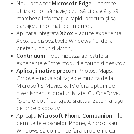
Noul browser
Microsoft Edge
– permite
utilizatorilor să navigheze, să citească şi să
marcheze informațiile rapid, precum şi să
partajeze informații pe Internet;
Aplicația integrată
Xbox –
aduce experiența
Xbox pe dispozitivele Windows 10, de la
prieteni, jocuri şi victorii;
Continuum
– optimizează aplicațiile şi
experiențele între modurile touch şi desktop;
Aplicații native precum
Photos, Maps,
Groove – noua aplicație de muzică de la
Microsoft şi Movies & TV oferă opțiuni de
divertisment şi productivitate. Cu OneDrive,
fișierele pot fi partajate şi actualizate mai ușor
pe orice dispozitiv;
Aplicația
Microsoft Phone Companion
– le
permite telefoanelor iPhone, Android sau
Windows să comunice fără probleme cu