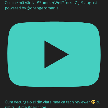
Cu cine mă văd la #SummerWell? Între 7 și 9 august -
powered by @orangeromania
Cum decurge o zi din viața mea ca tech reviewer
cu
job full-time #dailyvlog