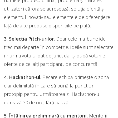
numele produsului final, problema și mai ales
utilizatorii cărora se adresează, soluția oferită și
elementul inovativ sau elementele de diferențiere
față de alte produse disponibile pe piață.
3. Selecția Pitch-urilor.
Doar cele mai bune idei
trec mai departe în competiție. Ideile sunt selectate
în urma votului dat de juriu, dar și după voturile
oferite de ceilalți participanți, de concurență.
4. Hackathon-ul.
Fiecare echipă primește o zonă
clar delimitată în care să pună la punct un
protopip pentru următoarea zi. Hackathon-ul
durează 30 de ore, fără pauză.
5. Întâlnirea preliminară cu mentorii.
Mentorii