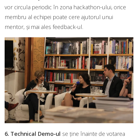
vor circula periodic în zona hackathon-ului, orice
membru al echipei poate cere ajutorul unui
mentor, și mai ales feedback-ul.
6. Technical Demo-ul
se ține înainte de votarea