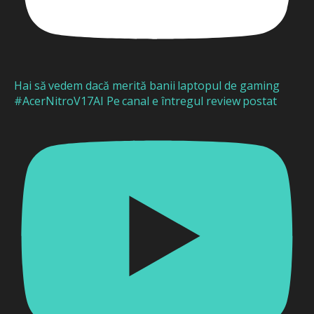
Hai să vedem dacă merită banii laptopul de gaming
#AcerNitroV17AI Pe canal e întregul review postat