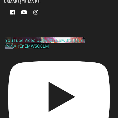
URMĂREȘTE-MĂ PE:
YouTube Video UCzwe0YWblwBt2B_9_d-
P44w_rEnEMWSQ0LM