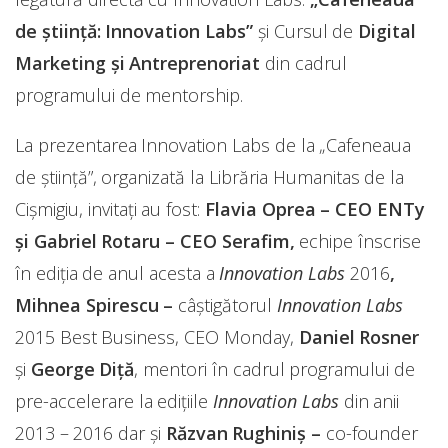
de ştiinţă: Innovation Labs”
și Cursul de
Digital
Marketing și Antreprenoriat
din cadrul
programului de mentorship.
La prezentarea Innovation Labs de la „Cafeneaua
de ştiinţă”, organizată la Librăria Humanitas de la
Cișmigiu, invitați au fost:
Flavia Oprea – CEO ENTy
şi
Gabriel Rotaru –
CEO Serafim,
echipe înscrise
în ediţia de anul acesta a
Innovation Labs
2016
,
Mihnea Spirescu –
câștigătorul
Innovation Labs
2015 Best Business, CEO Monday,
Daniel Rosner
și
George Diță
, mentori în cadrul programului de
pre-accelerare la ediţiile
Innovation Labs
din anii
2013 – 2016 dar şi
Răzvan Rughiniş –
co-founder