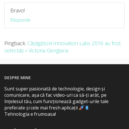
Bravo!
Răspunde
Pingback:
Câștigătorii Innovation Labs 2016 au fost
selectați » Victoria Giorgiana
DESPRE MINE
Sunt super pasionată de technologie, design și
comunicare, așa că fac video-uri ca să-ți arăt, pe
înțelesul tău, cum funcționează gadget-urile tale
preferate și cele mai fresh aplicații
Tehnologia e frumoasa!