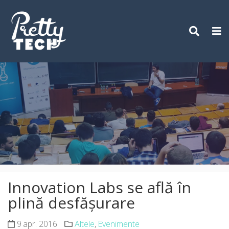
Skip
to
content
Innovation Labs se află în
plină desfășurare
9 apr. 2016
Altele
,
Evenimente