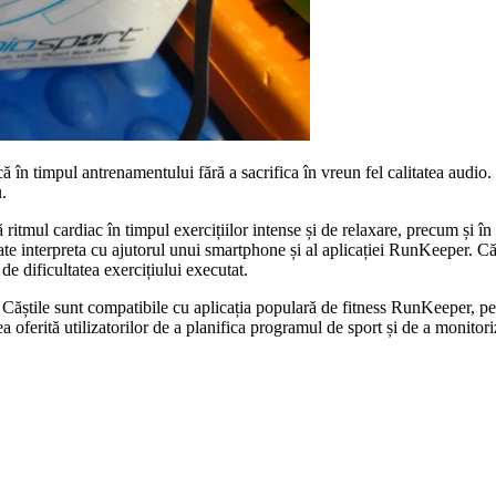
în timpul antrenamentului fără a sacrifica în vreun fel calitatea audio. 
u.
itmul cardiac în timpul exercițiilor intense și de relaxare, precum și în p
ate interpreta cu ajutorul unui smartphone și al aplicației RunKeeper. Căș
de dificultatea exercițiului executat.
știle sunt compatibile cu aplicația populară de fitness RunKeeper, pentr
atea oferită utilizatorilor de a planifica programul de sport și de a monitor