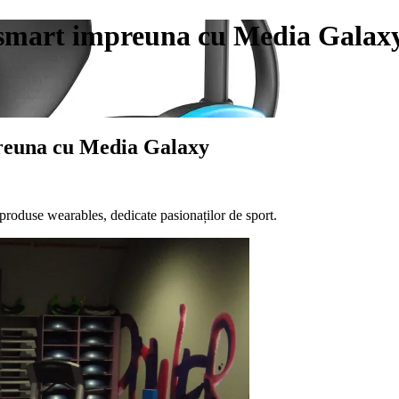
ti smart impreuna cu Media Galax
mpreuna cu Media Galaxy
roduse wearables, dedicate pasionaților de sport.