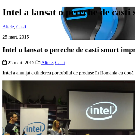
Intel a lansat o pereche de cas
Altele
,
Casti
25 mart. 2015
Intel a lansat o pereche de casti smart i
25 mart. 2015
Altele
,
Casti
Intel
a anunțat extinderea portofoliul de produse în România cu două p