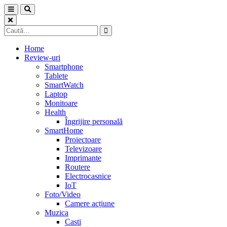
Skip
to
content
Caută
după:
Home
Review-uri
Smartphone
Tablete
SmartWatch
Laptop
Monitoare
Health
Îngrijire personală
SmartHome
Proiectoare
Televizoare
Imprimante
Routere
Electrocasnice
IoT
Foto/Video
Camere acțiune
Muzica
Casti