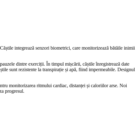
Căștile integrează senzori biometrici, care monitorizează bătăile inimii
auzele dintre exerciții. În timpul mișcării, căștile înregistrează date
tile sunt rezistente la transpirație și apă, fiind impermeabile. Designul
u monitorizarea ritmului cardiac, distanței și caloriilor arse. Noi
iza progresul.