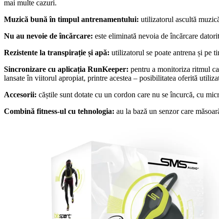
mai multe cazuri.
Muzică bună în timpul antrenamentului:
utilizatorul ascultă muzic
Nu au nevoie de încărcare:
este eliminată nevoia de încărcare datorit
Rezistente la transpirație și apă:
utilizatorul se poate antrena și pe
Sincronizare cu aplicația RunKeeper:
pentru a monitoriza ritmul ca
lansate în viitorul apropiat, printre acestea – posibilitatea oferită util
Accesorii:
căștile sunt dotate cu un cordon care nu se încurcă, cu mic
Combină fitness-ul cu tehnologia:
au la bază un senzor care măsoară 