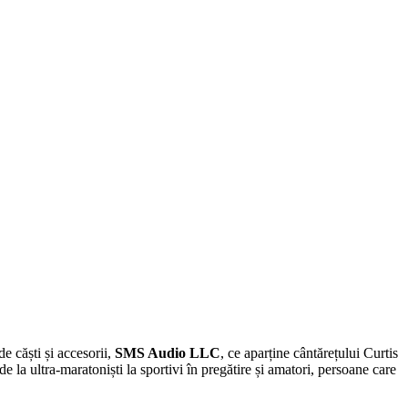
 căști și accesorii,
SMS Audio LLC
, ce aparține cântărețului Curtis
e la ultra-maratoniști la sportivi în pregătire și amatori, persoane care