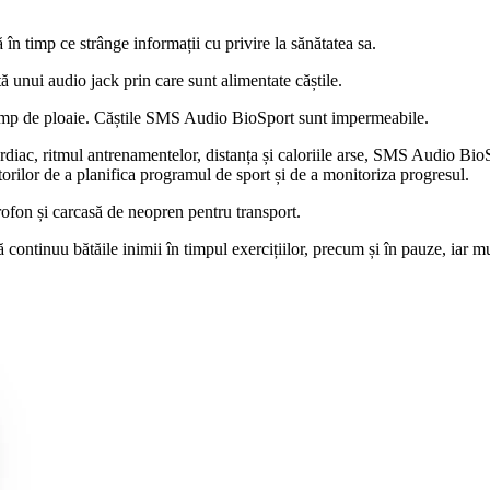
ă în timp ce strânge informații cu privire la sănătatea sa.
ă unui audio jack prin care sunt alimentate căștile.
 timp de ploaie. Căștile SMS Audio BioSport sunt impermeabile.
rdiac, ritmul antrenamentelor, distanța și caloriile arse, SMS Audio Bio
izatorilor de a planifica programul de sport și de a monitoriza progresul.
rofon și carcasă de neopren pentru transport.
continuu bătăile inimii în timpul exercițiilor, precum și în pauze, iar mu