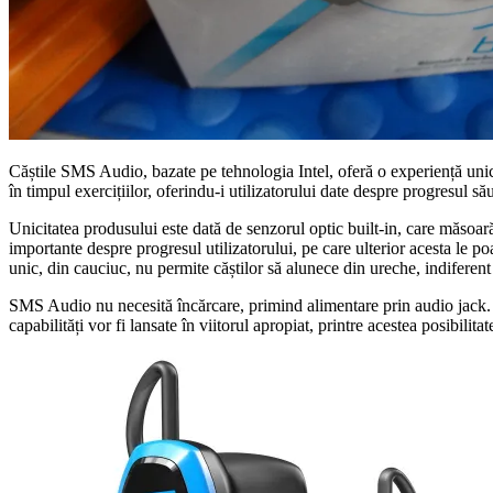
Căștile SMS Audio, bazate pe tehnologia Intel, oferă o experiență unică 
în timpul exercițiilor, oferindu-i utilizatorului date despre progresul să
Unicitatea produsului este dată de senzorul optic built-in, care măsoară r
importante despre progresul utilizatorului, pe care ulterior acesta le po
unic, din cauciuc, nu permite căștilor să alunece din ureche, indiferent 
SMS Audio nu necesită încărcare, primind alimentare prin audio jack. Că
capabilități vor fi lansate în viitorul apropiat, printre acestea posibilit