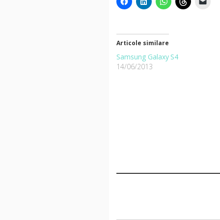
Articole similare
Samsung Galaxy S4
14/06/2013
Tastează emailul tău...