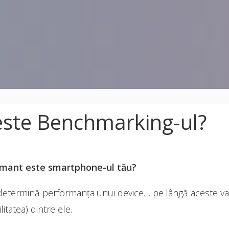
seste Benchmarking-ul?
formant este smartphone-ul tău?
 determină performanța unui device… pe lângă aceste var
itatea) dintre ele.