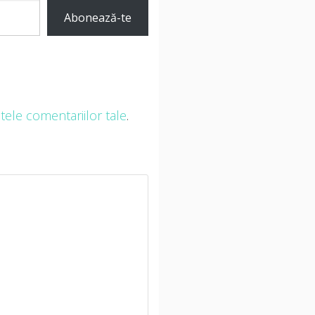
Abonează-te
ele comentariilor tale
.