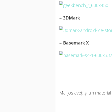
– 3DMark
– Basemark X
Mai jos aveți și un materi