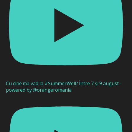
Cu cine mă văd la #SummerWell? Între 7 și 9 august -
powered by @orangeromania