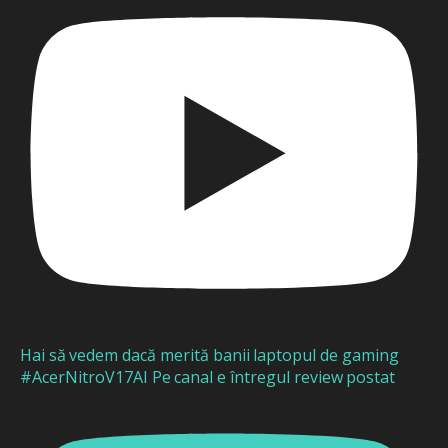
Hai să vedem dacă merită banii laptopul de gaming
#AcerNitroV17AI Pe canal e întregul review postat