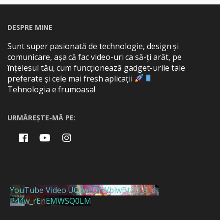
DESPRE MINE
Sunt super pasionată de technologie, design și
comunicare, așa că fac video-uri ca să-ți arăt, pe
înțelesul tău, cum funcționează gadget-urile tale
preferate și cele mai fresh aplicații
Tehnologia e frumoasa!
URMĂREȘTE-MĂ PE:
YouTube Video UCzwe0YWblwBt2B_9_d-
P44w_rEnEMWSQ0LM