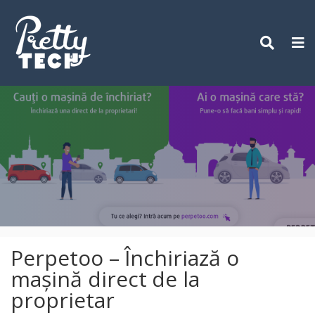
Skip
to
content
Perpetoo – Închiriază o
mașină direct de la
proprietar