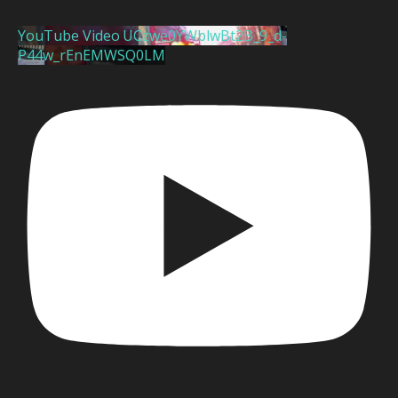
YouTube Video UCzwe0YWblwBt2B_9_d-
P44w_rEnEMWSQ0LM