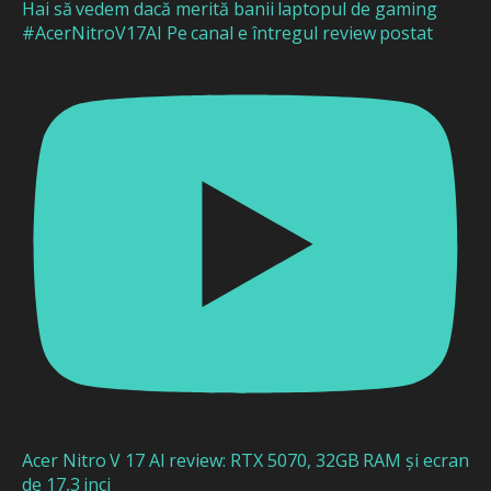
Hai să vedem dacă merită banii laptopul de gaming
#AcerNitroV17AI Pe canal e întregul review postat
Acer Nitro V 17 AI review: RTX 5070, 32GB RAM și ecran
de 17,3 inci