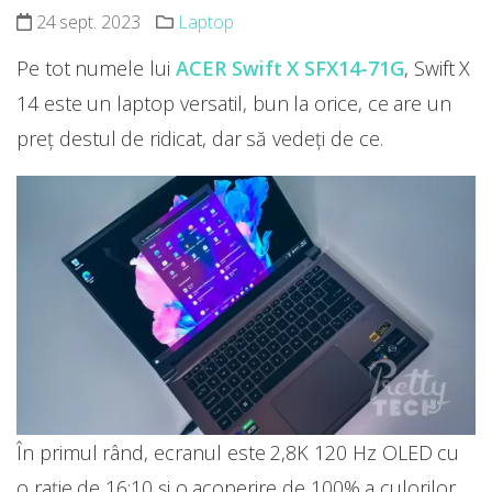
24 sept. 2023
Laptop
Pe tot numele lui
ACER Swift X SFX14-71G
, Swift X
14 este un laptop versatil, bun la orice, ce are un
preț destul de ridicat, dar să vedeți de ce.
În primul rând, ecranul este 2,8K 120 Hz OLED cu
o rație de 16:10 și o acoperire de 100% a culorilor