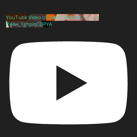
YouTube Video UCzwe0YWblwBt2B_9_d-
P44w_1ghplqCDPYA