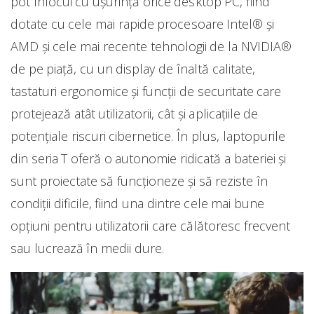
pot înlocui cu ușurință orice desktop PC, fiind
dotate cu cele mai rapide procesoare Intel® și
AMD și cele mai recente tehnologii de la NVIDIA®
de pe piață, cu un display de înaltă calitate,
tastaturi ergonomice și funcții de securitate care
protejează atât utilizatorii, cât și aplicațiile de
potențiale riscuri cibernetice. În plus, laptopurile
din seria T oferă o autonomie ridicată a bateriei și
sunt proiectate să funcționeze și să reziste în
condiții dificile, fiind una dintre cele mai bune
opțiuni pentru utilizatorii care călătoresc frecvent
sau lucrează în medii dure.