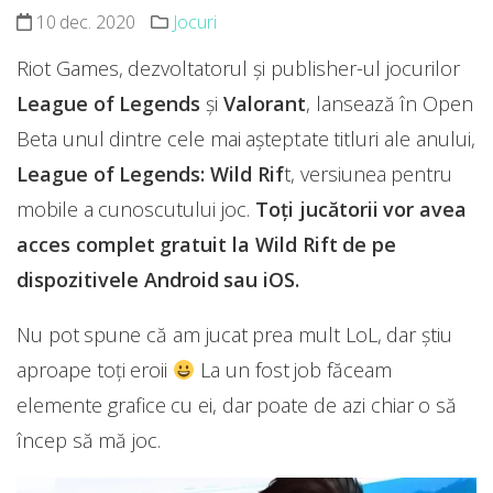
10 dec. 2020
Jocuri
Riot Games, dezvoltatorul și publisher-ul jocurilor
League of Legends
și
Valorant
, lansează în Open
Beta unul dintre cele mai așteptate titluri ale anului,
League of Legends: Wild Rif
t, versiunea pentru
mobile a cunoscutului joc.
Toți jucătorii vor avea
acces complet gratuit la Wild Rift de pe
dispozitivele Android sau iOS.
Nu pot spune că am jucat prea mult LoL, dar știu
aproape toți eroii
La un fost job făceam
elemente grafice cu ei, dar poate de azi chiar o să
încep să mă joc.