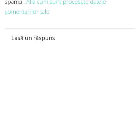
spamul.
Află cum sunt procesate datele
comentariilor tale
.
Lasă un răspuns