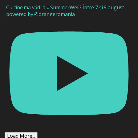
Cu cine mă văd la #SummerWell? Între 7 și 9 august -
powered by @orangeromania
Load More...