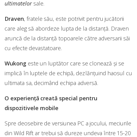
ultimatelor
sale.
Draven
, fratele său, este potrivit pentru jucătorii
care aleg să abordeze lupta de la distanță. Draven
aruncă de la distanță topoarele către adversarii săi
cu efecte devastatoare.
Wukong
este un luptător care se clonează și se
implică în luptele de echipă, dezlănțuind haosul cu
ultimata sa, decimând echipa adversă.
O experiență creată special pentru
dispozitivele mobile
Spre deosebire de versiunea PC a jocului, meciurile
din Wild Rift ar trebui să dureze undeva între 15-20