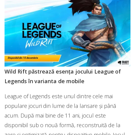
Wild Rift păstrează esența jocului League of
Legends în varianta de mobile
League of Legends este unul dintre cele mai
populare jocuri din lume de la lansare și până
acum. După mai bine de 11 ani, jocul este
disponibil sub o nouă formă, reconstruită de la
zero și optimizată pentru dispozitive mobile. Jocul