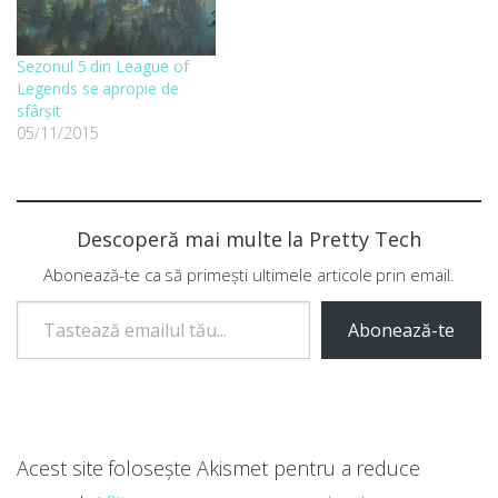
Sezonul 5 din League of
Legends se apropie de
sfârșit
05/11/2015
Descoperă mai multe la Pretty Tech
Abonează-te ca să primești ultimele articole prin email.
Tastează emailul tău...
Abonează-te
Acest site folosește Akismet pentru a reduce