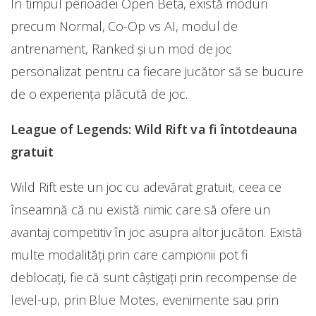
În timpul perioadei Open Beta, există moduri
precum Normal, Co-Op vs AI, modul de
antrenament, Ranked și un mod de joc
personalizat pentru ca fiecare jucător să se bucure
de o experiența plăcută de joc.
League of Legends: Wild Rift va fi întotdeauna
gratuit
Wild Rift este un joc cu adevărat gratuit, ceea ce
înseamnă că nu există nimic care să ofere un
avantaj competitiv în joc asupra altor jucători. Există
multe modalități prin care campionii pot fi
deblocați, fie că sunt câștigați prin recompense de
level-up, prin Blue Motes, evenimente sau prin