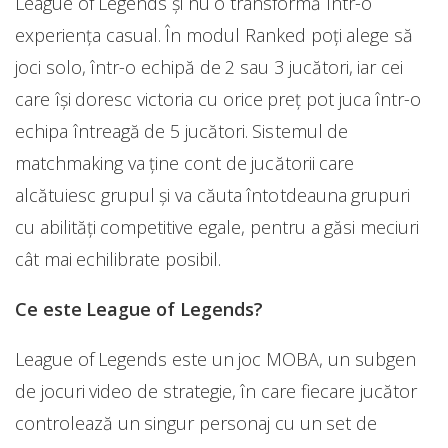
League of Legends și nu o transformă într-o
experiența casual. În modul Ranked poți alege să
joci solo, într-o echipă de 2 sau 3 jucători, iar cei
care își doresc victoria cu orice preț pot juca într-o
echipa întreagă de 5 jucători. Sistemul de
matchmaking va ține cont de jucătorii care
alcătuiesc grupul și va căuta întotdeauna grupuri
cu abilități competitive egale, pentru a găsi meciuri
cât mai echilibrate posibil.
Ce este League of Legends?
League of Legends este un joc MOBA, un subgen
de jocuri video de strategie, în care fiecare jucător
controlează un singur personaj cu un set de