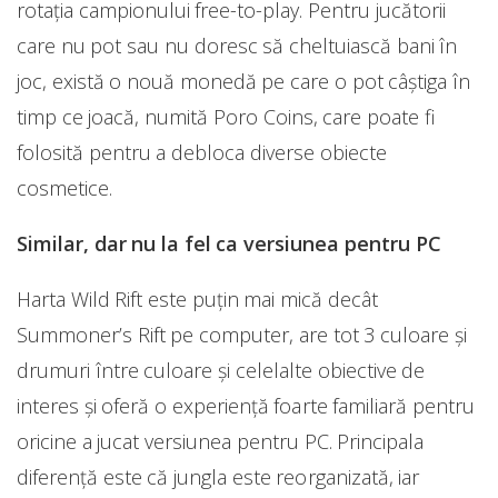
rotația campionului free-to-play. Pentru jucătorii
care nu pot sau nu doresc să cheltuiască bani în
joc, există o nouă monedă pe care o pot câștiga în
timp ce joacă, numită Poro Coins, care poate fi
folosită pentru a debloca diverse obiecte
cosmetice.
Similar, dar nu la fel ca versiunea pentru PC
Harta Wild Rift este puțin mai mică decât
Summoner’s Rift pe computer, are tot 3 culoare și
drumuri între culoare și celelalte obiective de
interes și oferă o experiență foarte familiară pentru
oricine a jucat versiunea pentru PC. Principala
diferență este că jungla este reorganizată, iar