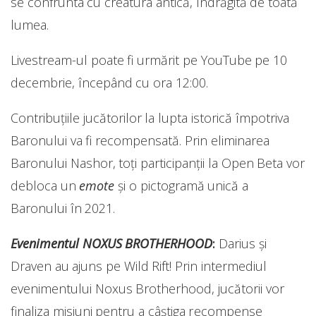
se confrunta cu creatura antică, îndrăgită de toată
lumea.
Livestream-ul poate fi urmărit pe YouTube pe 10
decembrie, începând cu ora 12:00.
Contribuțiile jucătorilor la lupta istorică împotriva
Baronului va fi recompensată. Prin eliminarea
Baronului Nashor, toți participanții la Open Beta vor
debloca un
emote
și o pictogramă unică a
Baronului în 2021.
Evenimentul NOXUS BROTHERHOOD
:
Darius și
Draven au ajuns pe Wild Rift! Prin intermediul
evenimentului Noxus Brotherhood, jucătorii vor
finaliza misiuni pentru a câștiga recompense