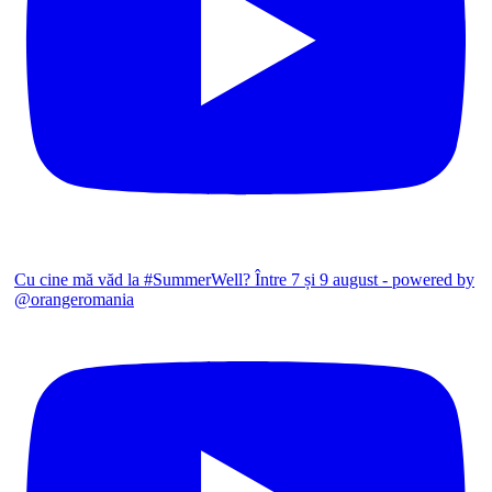
Cu cine mă văd la #SummerWell? Între 7 și 9 august - powered by
@orangeromania