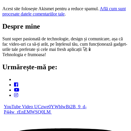
Acest site folosește Akismet pentru a reduce spamul.
Află cum sunt
procesate datele comentariilor tale
.
Despre mine
Sunt super pasionată de technologie, design și comunicare, așa că
fac video-uri ca să-ți arăt, pe înțelesul tău, cum funcționează gadget-
urile tale preferate și cele mai fresh aplicații 🚀📱
Tehnologia e frumoasa!
Urmărește-mă pe:
YouTube Video UCzwe0YWblwBt2B_9_d-
P44w_rEnEMWSQ0LM