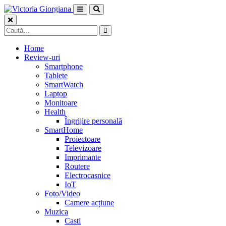
Skip
to
content
Caută
după:
Home
Review-uri
Smartphone
Tablete
SmartWatch
Laptop
Monitoare
Health
Îngrijire personală
SmartHome
Proiectoare
Televizoare
Imprimante
Routere
Electrocasnice
IoT
Foto/Video
Camere acțiune
Muzica
Casti