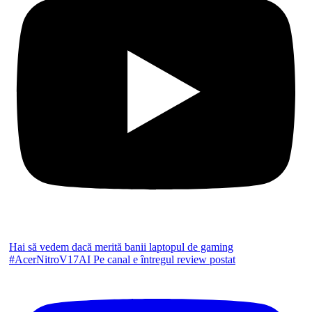
Hai să vedem dacă merită banii laptopul de gaming
#AcerNitroV17AI Pe canal e întregul review postat