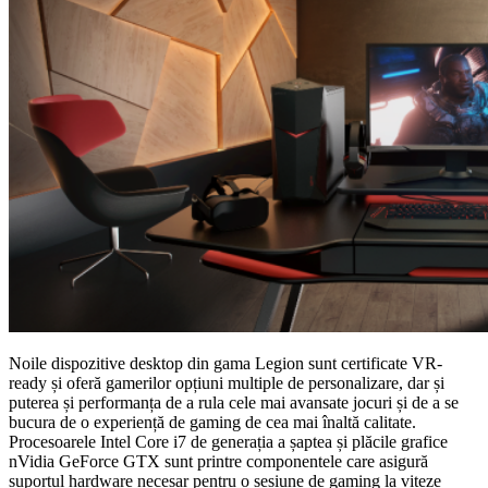
Noile dispozitive desktop din gama Legion sunt certificate VR-
ready și oferă gamerilor opțiuni multiple de personalizare, dar și
puterea și performanța de a rula cele mai avansate jocuri și de a se
bucura de o experiență de gaming de cea mai înaltă calitate.
Procesoarele Intel Core i7 de generația a șaptea și plăcile grafice
nVidia GeForce GTX sunt printre componentele care asigură
suportul hardware necesar pentru o sesiune de gaming la viteze