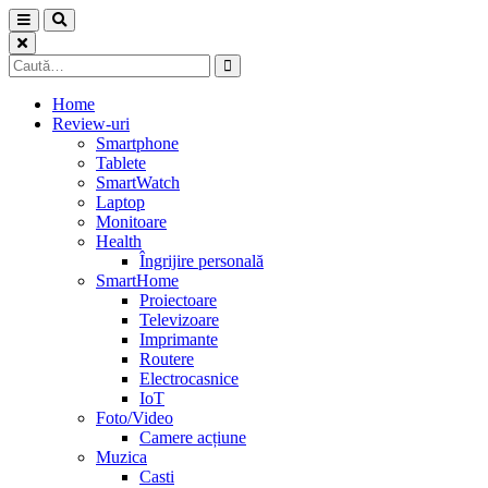
Skip
to
content
Caută
după:
Home
Review-uri
Smartphone
Tablete
SmartWatch
Laptop
Monitoare
Health
Îngrijire personală
SmartHome
Proiectoare
Televizoare
Imprimante
Routere
Electrocasnice
IoT
Foto/Video
Camere acțiune
Muzica
Casti