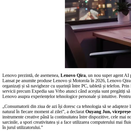
Lenovo prezintă, de asemenea,
Lenovo Qira
, un nou super agent AI p
Lansat pe anumite produse Lenovo și Motorola în 2026, Lenovo Qira este
organizați și să navigheze cu ușurință între PC, tabletă și telefon. Pri
servicii precum Expedia sau Vrbo atunci când aceștia sunt pregătiți să
Lenovo asupra experiențelor tehnologice personale și intuitive. Pentru
„Consumatorii din ziua de azi își doresc ca tehnologia să se adapteze l
natural în fiecare moment al zilei”, a declarat
Ouyang Jun, vicepreșed
instrumente creative până la continuitatea între dispozitive, cele mai
sarcinile, a spori creativitatea și a face utilizarea computerului mai fl
în jurul utilizatorului.”