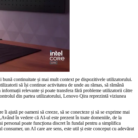
bună continuitate și mai mult context pe dispozitivele utilizatorului.
lizatorii să își continue activitatea de unde au rămas, să rămână
nformații relevante și poate transfera fără probleme utilizatorii către
ntrolul din partea utilizatorului, Lenovo Qira reprezintă viziunea
re îi ajută pe oameni să creeze, să se conecteze și să se exprime mai
 „Având în vedere că AI-ul este prezent în toate domeniile, de la
i personal poate funcționa discret în fundal pentru a simplifica
tul consumer, un AI care are sens, este util și este conceput cu adevărat