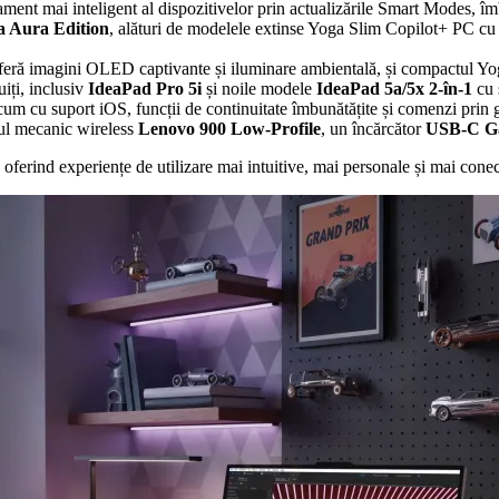
ent mai inteligent al dispozitivelor prin actualizările Smart Modes, îm
a Aura Edition
, alături de modelele extinse Yoga Slim Copilot+ PC cu
feră imagini OLED captivante și iluminare ambientală, și compactul Yoga
iți, inclusiv
IdeaPad Pro 5i
și noile modele
IdeaPad 5a/5x 2-în-1
cu 
cum cu suport iOS, funcții de continuitate îmbunătățite și comenzi prin g
e-ul mecanic wireless
Lenovo 900 Low-Profile
, un încărcător
USB-C G
oferind experiențe de utilizare mai intuitive, mai personale și mai conec