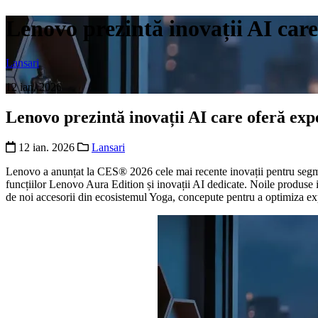
Lenovo prezintă inovații AI car
Lansari
12 ian. 2026
Lenovo prezintă inovații AI care oferă exp
12 ian. 2026
Lansari
Lenovo a anunțat la CES® 2026 cele mai recente inovații pentru segme
funcțiilor Lenovo Aura Edition și inovații AI dedicate. Noile produse i
de noi accesorii din ecosistemul Yoga, concepute pentru a optimiza exper