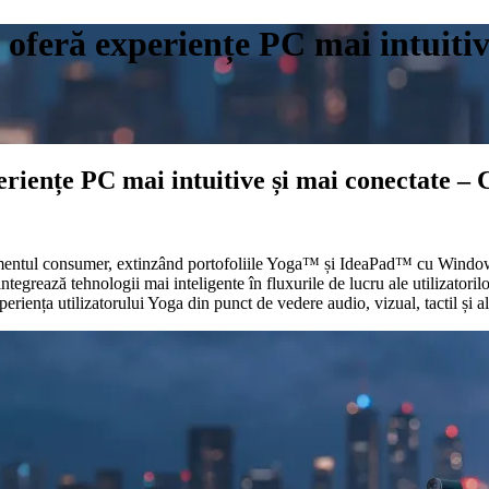
e oferă experiențe PC mai intuiti
eriențe PC mai intuitive și mai conectate –
ntul consumer, extinzând portofoliile Yoga™ și IdeaPad™ cu Windows 11
ntegrează tehnologii mai inteligente în fluxurile de lucru ale utilizator
iența utilizatorului Yoga din punct de vedere audio, vizual, tactil și al p