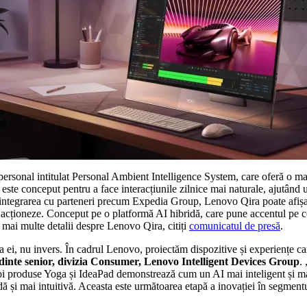
ersonal intitulat Personal Ambient Intelligence System, care oferă o mai 
 conceput pentru a face interacțiunile zilnice mai naturale, ajutând uti
n integrarea cu parteneri precum Expedia Group, Lenovo Qira poate afișa i
 acționeze. Conceput pe o platformă AI hibridă, care pune accentul pe co
 mai multe detalii despre Lenovo Qira, citiți
comunicatul de presă
.
a ei, nu invers. În cadrul Lenovo, proiectăm dispozitive și experiențe ca
inte senior, divizia Consumer, Lenovo Intelligent Devices Group
.
 noi produse Yoga și IdeaPad demonstrează cum un AI mai inteligent și ma
uidă și mai intuitivă. Aceasta este următoarea etapă a inovației în segmen