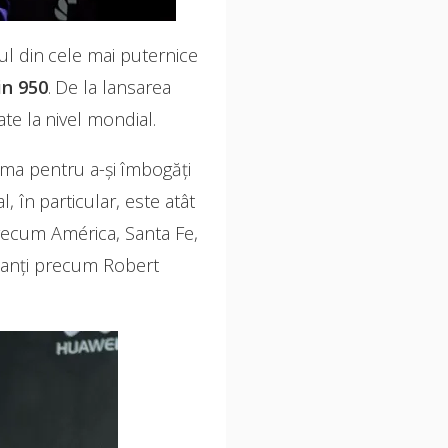
nul din cele mai puternice
in 950
. De la lansarea
te la nivel mondial.
rma pentru a-și îmbogăți
, în particular, este atât
precum América, Santa Fe,
rtanți precum Robert