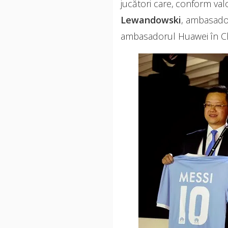
jucători care, conform va
Lewandowski
, ambasador
ambasadorul Huawei în Ch