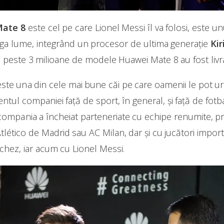
ate 8
este cel pe care Lionel Messi îl va folosi, este u
ga lume, integrând un procesor de ultima generație
Kir
, peste 3 milioane de modele Huawei Mate 8 au fost livra
ste una din cele mai bune căi pe care oamenii le pot u
entul companiei față de sport, în general, și față de fotbal
i, compania a încheiat parteneriate cu echipe renumite, 
 Atlético de Madrid sau AC Milan, dar și cu jucători impo
chez, iar acum cu Lionel Messi.