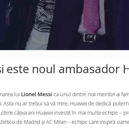
si este noul ambasador 
narea lui
Lionel Messi
ca unul dintre noii membri ai fa
. Asta nu ar trebui să vă mire, Huawei de dedică puternic
n ultimii câțiva ani Huawei investit în mai multe echipe –
Atlético de Madrid și AC Milan – echipe care inspiră oame