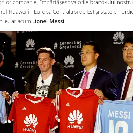
lorilor companiei, împărtășesc valorile brand-ului nost
ul Huawei în Europa Centrala si de Est și statele nordi
ile, iar acum
Lionel Messi
.