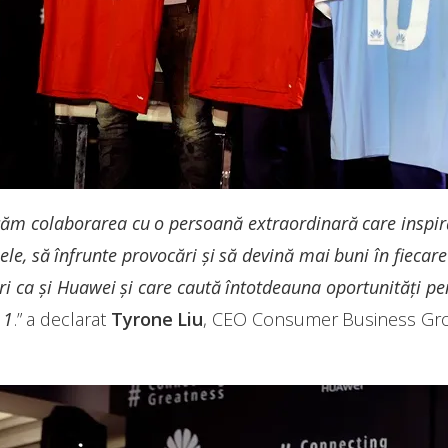
ăm colaborarea cu o persoană extraordinară care inspir
le, să înfrunte provocări și să devină mai buni în fiecar
i ca și Huawei și care caută întotdeauna oportunități pen
 1
.” a declarat
Tyrone Liu
, CEO Consumer Business Gro