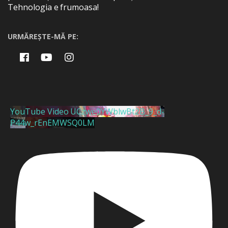
Tehnologia e frumoasa!
URMĂREȘTE-MĂ PE:
YouTube Video UCzwe0YWblwBt2B_9_d-
P44w_rEnEMWSQ0LM