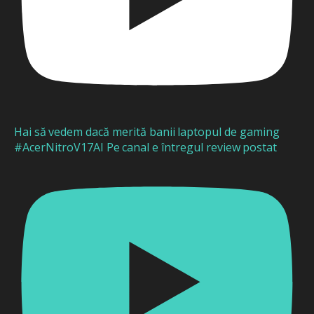
Hai să vedem dacă merită banii laptopul de gaming
#AcerNitroV17AI Pe canal e întregul review postat