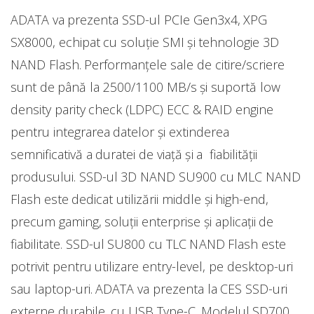
ADATA va prezenta SSD-ul PCIe Gen3x4, XPG
SX8000, echipat cu soluție SMI și tehnologie 3D
NAND Flash. Performanțele sale de citire/scriere
sunt de până la 2500/1100 MB/s și suportă low
density parity check (LDPC) ECC & RAID engine
pentru integrarea datelor și extinderea
semnificativă a duratei de viață și a fiabilității
produsului. SSD-ul 3D NAND SU900 cu MLC NAND
Flash este dedicat utilizării middle și high-end,
precum gaming, soluții enterprise și aplicații de
fiabilitate. SSD-ul SU800 cu TLC NAND Flash este
potrivit pentru utilizare entry-level, pe desktop-uri
sau laptop-uri. ADATA va prezenta la CES SSD-uri
externe durabile, cu USB Type-C. Modelul SD700