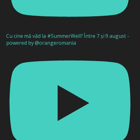
Cu cine mă văd la #SummerWell? Între 7 și 9 august -
powered by @orangeromania