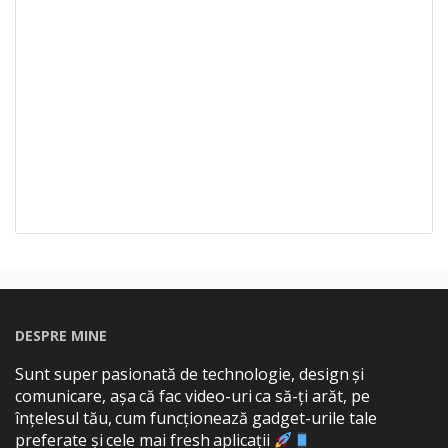
DESPRE MINE
Sunt super pasionată de technologie, design și
comunicare, așa că fac video-uri ca să-ți arăt, pe
înțelesul tău, cum funcționează gadget-urile tale
preferate și cele mai fresh aplicații