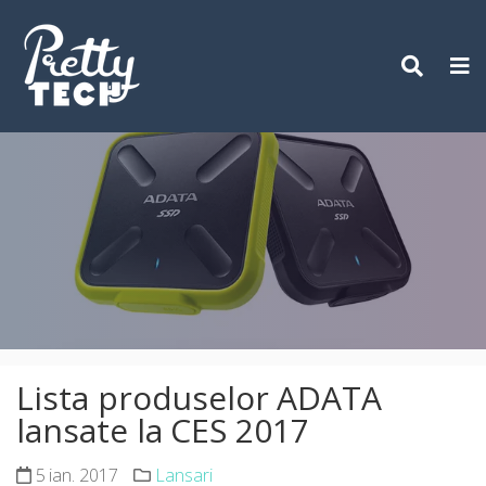
Skip
to
content
Lista produselor ADATA
lansate la CES 2017
5 ian. 2017
Lansari