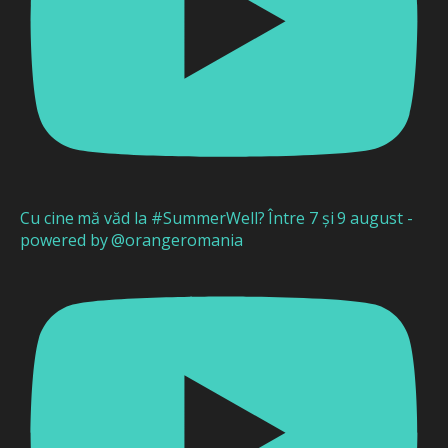
Cu cine mă văd la #SummerWell? Între 7 și 9 august -
powered by @orangeromania