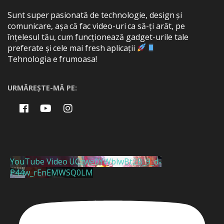
Sunt super pasionată de technologie, design și
comunicare, așa că fac video-uri ca să-ți arăt, pe
înțelesul tău, cum funcționează gadget-urile tale
preferate și cele mai fresh aplicații
Tehnologia e frumoasa!
URMĂREȘTE-MĂ PE:
YouTube Video UCzwe0YWblwBt2B_9_d-
P44w_rEnEMWSQ0LM