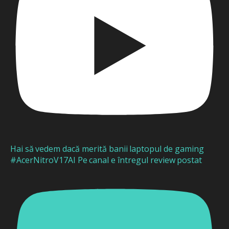
Hai să vedem dacă merită banii laptopul de gaming
#AcerNitroV17AI Pe canal e întregul review postat