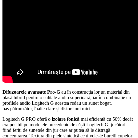
Difuzoarele avansate Pro-G
au în construcția lor un material din
plasă hibrid pentru o calitate audio superioară, iar în combinație cu
profilele audio Logitech G acestea redau un sunet bogat,
bas pătrunzător, înalte clare și distorsiuni mici.
Logitech G PRO oferă o
izolare fonică
mai eficientă cu 50% decât
era posibil pe modelele precedente de căști Logitech G, jucătorii
fiind feriți de sunetele din jur care ar putea să le distragă
concentrarea. Textura din piele sintetică ce învelește bureții cupelor