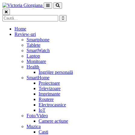
Skip
to
content
Caută
după:
Home
Review-uri
Smartphone
Tablete
SmartWatch
Laptop
Monitoare
Health
Îngrijire personală
SmartHome
Proiectoare
Televizoare
Imprimante
Routere
Electrocasnice
IoT
Foto/Video
Camere acțiune
Muzica
Casti