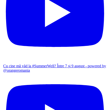
Cu cine mă văd la #SummerWell? Între 7 și 9 august - powered by
@orangeromania