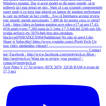
Acer Nitro V 17 AI review: RTX 5070, 32GB RAM și ecran de
17,3 inci