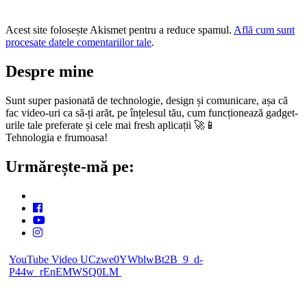
Acest site folosește Akismet pentru a reduce spamul.
Află cum sunt
procesate datele comentariilor tale
.
Despre mine
Sunt super pasionată de technologie, design și comunicare, așa că
fac video-uri ca să-ți arăt, pe înțelesul tău, cum funcționează gadget-
urile tale preferate și cele mai fresh aplicații 🚀📱
Tehnologia e frumoasa!
Urmărește-mă pe:
YouTube Video UCzwe0YWblwBt2B_9_d-
P44w_rEnEMWSQ0LM