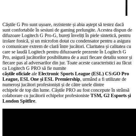
Căștile G Pro sunt ușoare, rezistente și abia aștept să testez dacă
sunt confortabile în sesiuni de gaming prelungite. Acestea dispun de
difuzoare Logitech G Pro-G, bureți înveliți în piele sintetică, pentru
izolare fonică, și un microfon dotat cu condensator pentru a asigura
o comunicare extrem de clară între jucători. Claritatea și calitatea cu
care se laudă Logitech pentru difuzoarele prezente în Logitech G
Pro, asigură jucătorilor posibilitatea de a auzi fiecare detaliu sonor și
fiecare pas al adversarilor din jur. Toate aceste caracteristici au făcut
ca Logitech G PRO să fie numite
căștile oficiale
ale
Electronic Sports League (ESL) CS:GO Pro
League, ESL One și ESL
Premiership
, urmând a fi utilizate de
numeroși jucători profesioniști și de către unele dintre
echipele de top din lume. Căștile PRO au fost concepute în strânsă
colaborare cu jucătorii echipelor profesioniste
TSM, G2 Esports și
London Spitfire
.