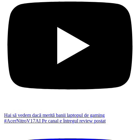
Hai să vedem dacă merită banii laptopul de gaming
#AcerNitroV17AI Pe canal e întregul review postat