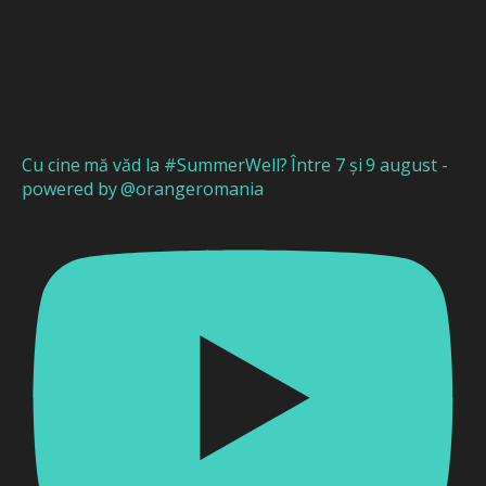
Cu cine mă văd la #SummerWell? Între 7 și 9 august -
powered by @orangeromania