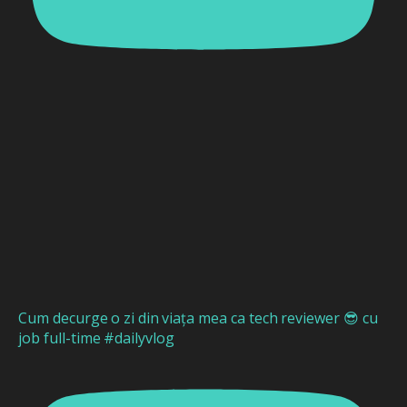
Cum decurge o zi din viața mea ca tech reviewer 😎 cu
job full-time #dailyvlog