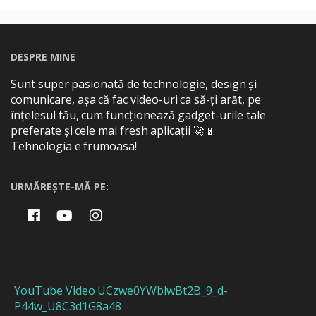
DESPRE MINE
Sunt super pasionată de technologie, design și
comunicare, așa că fac video-uri ca să-ți arăt, pe
înțelesul tău, cum funcționează gadget-urile tale
preferate și cele mai fresh aplicații 🚀📱
Tehnologia e frumoasa!
URMĂREȘTE-MĂ PE:
YouTube Video UCzwe0YWblwBt2B_9_d-
P44w_U8C3d1G8a48