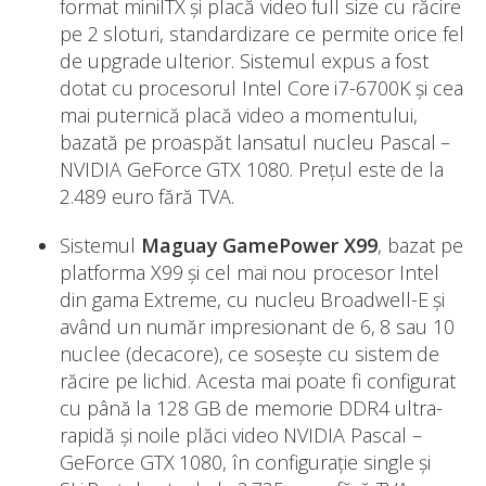
format miniITX și placă video full size cu răcire
pe 2 sloturi, standardizare ce permite orice fel
de upgrade ulterior. Sistemul expus a fost
dotat cu procesorul Intel Core i7-6700K și cea
mai puternică placă video a momentului,
bazată pe proaspăt lansatul nucleu Pascal –
NVIDIA GeForce GTX 1080. Prețul este de la
2.489 euro fără TVA.
Sistemul
Maguay GamePower X99
, bazat pe
platforma X99 și cel mai nou procesor Intel
din gama Extreme, cu nucleu Broadwell-E și
având un număr impresionant de 6, 8 sau 10
nuclee (decacore), ce sosește cu sistem de
răcire pe lichid. Acesta mai poate fi configurat
cu până la 128 GB de memorie DDR4 ultra-
rapidă și noile plăci video NVIDIA Pascal –
GeForce GTX 1080, în configurație single și