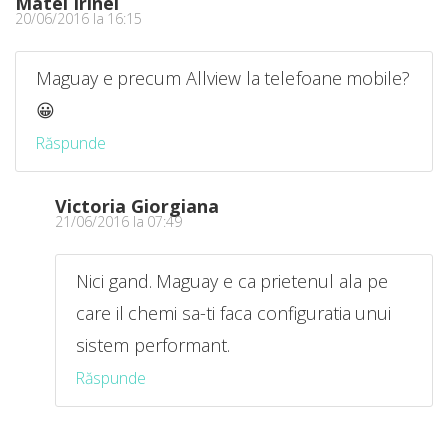
Matei Irinel
20/06/2016 la 16:15
Maguay e precum Allview la telefoane mobile?
😀
Răspunde
Victoria Giorgiana
21/06/2016 la 07:49
Nici gand. Maguay e ca prietenul ala pe
care il chemi sa-ti faca configuratia unui
sistem performant.
Răspunde