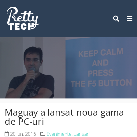
Skip
to
content
Maguay a lansat noua gama
de PC-uri
20 iun. 2016
Evenimente
,
Lansari