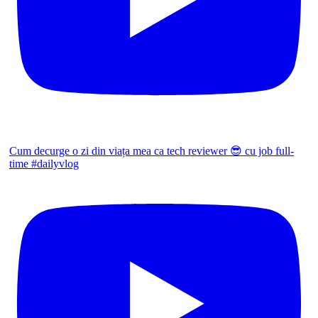
Cum decurge o zi din viața mea ca tech reviewer 😎 cu job full-
time #dailyvlog