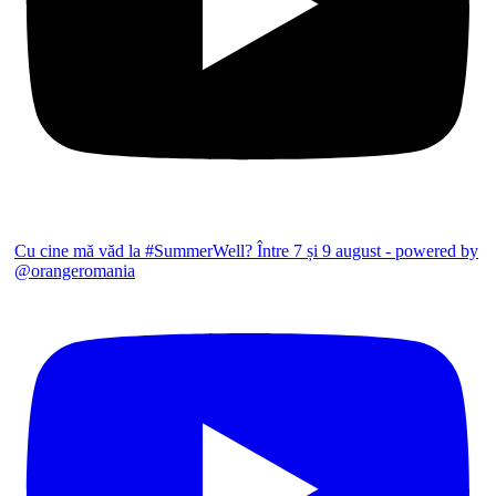
Cu cine mă văd la #SummerWell? Între 7 și 9 august - powered by
@orangeromania