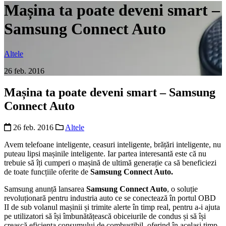
Mașina ta poate deveni smart –
Samsung Connect Auto
Altele
26 feb. 2016
Mașina ta poate deveni smart – Samsung
Connect Auto
26 feb. 2016
Altele
Avem telefoane inteligente, ceasuri inteligente, brățări inteligente, nu
puteau lipsi mașinile inteligente. Iar partea interesantă este că nu
trebuie să îți cumperi o mașină de ultimă generație ca să beneficiezi
de toate funcțiile oferite de
Samsung Connect Auto.
Samsung anunță lansarea
Samsung Connect Auto
, o soluție
revoluționară pentru industria auto ce se conectează în portul OBD
II de sub volanul mașinii și trimite alerte în timp real, pentru a-i ajuta
pe utilizatori să își îmbunătățească obiceiurile de condus și să își
crească eficiența consumului de combustibil, oferind în același timp