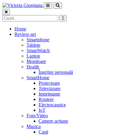
Skip
to
content
Caută
după:
Home
Review-uri
Smartphone
Tablete
SmartWatch
Laptop
Monitoare
Health
Îngrijire personală
SmartHome
Proiectoare
Televizoare
Imprimante
Routere
Electrocasnice
IoT
Foto/Video
Camere acțiune
Muzica
Casti