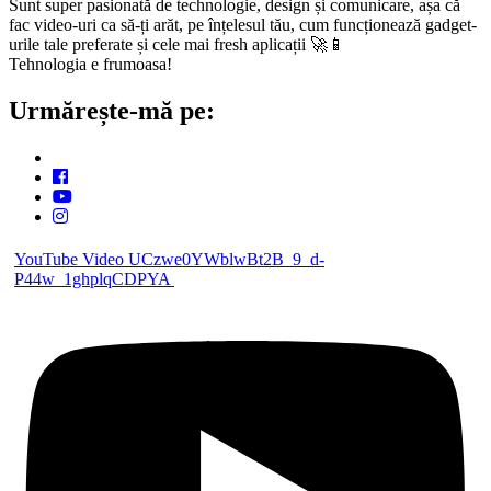
Sunt super pasionată de technologie, design și comunicare, așa că
fac video-uri ca să-ți arăt, pe înțelesul tău, cum funcționează gadget-
urile tale preferate și cele mai fresh aplicații 🚀📱
Tehnologia e frumoasa!
Urmărește-mă pe:
YouTube Video UCzwe0YWblwBt2B_9_d-
P44w_1ghplqCDPYA