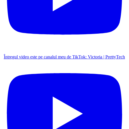
Întregul video este pe canalul meu de TikTok: Victoria | PrettyTech