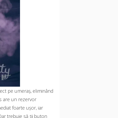
irect pe umeraș, eliminând
ps are un rezervor
diat foarte ușor, iar
ar trebuie să ții buton