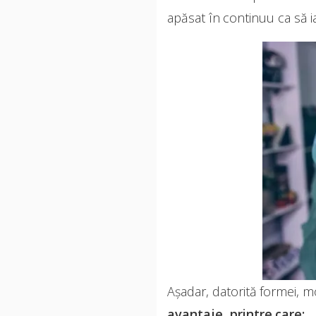
apăsat în continuu ca să ia
Așadar, datorită formei, mod
avantaje, printre care: