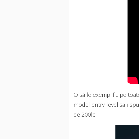
O să le exemplific pe toate
model entry-level să-i spu
de 200lei.