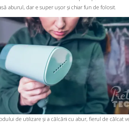
să aburul, dar e super ușor și chiar fun de folosit.
ului de utilizare și a călcării cu abur, fierul de călcat v