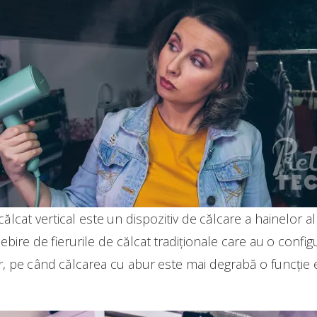
călcat vertical este un dispozitiv de călcare a hainelor a
bire de fierurile de călcat tradiționale care au o configu
 pe când călcarea cu abur este mai degrabă o funcție ex