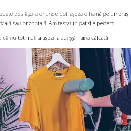
 poate desfășura oriunde poți așeza o haină pe umeraș.
icală sau orizontală. Am testat în pat și e perfect.
d că nu tot muți și așezi la dungă haina călcată