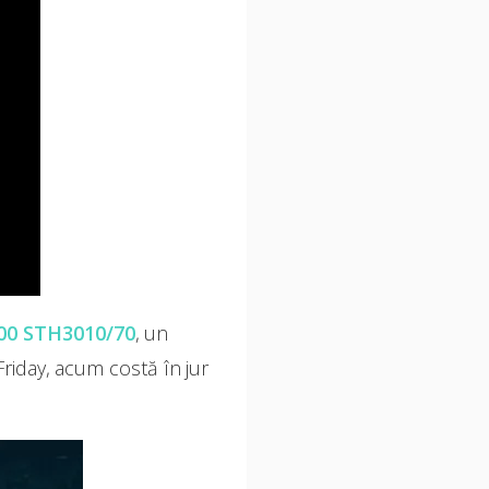
3000 STH3010/70
, un
Friday, acum costă în jur