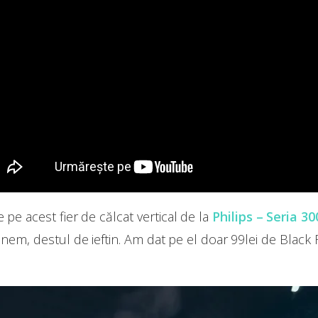
 pe acest fier de călcat vertical de la
Philips – Seria 
nem, destul de ieftin. Am dat pe el doar 99lei de Black 