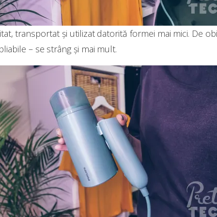
at, transportat și utilizat datorită formei mai mici. De o
pliabile – se strâng și mai mult.