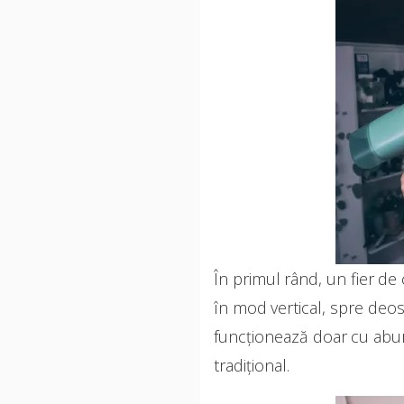
În primul rând, un fier de 
în mod vertical, spre deose
funcționează doar cu abur,
tradițional.