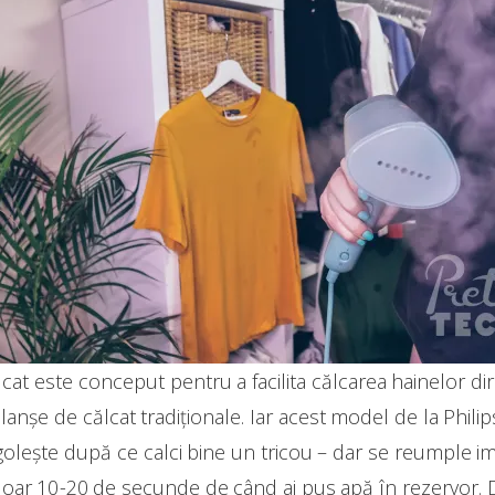
lcat este conceput pentru a facilita călcarea hainelor d
 planșe de călcat tradiționale. Iar acest model de la Phili
olește după ce calci bine un tricou – dar se reumple ime
doar 10-20 de secunde de când ai pus apă în rezervor. D