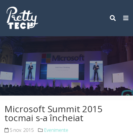
Skip
to
content
Microsoft Summit 2015
tocmai s-a încheiat
5 nov. 2015
Evenimente