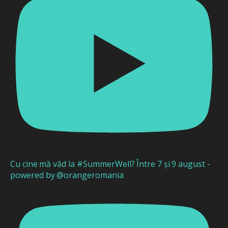
Cu cine mă văd la #SummerWell? Între 7 și 9 august -
powered by @orangeromania