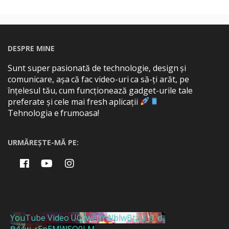
DESPRE MINE
Sunt super pasionată de technologie, design și
comunicare, așa că fac video-uri ca să-ți arăt, pe
înțelesul tău, cum funcționează gadget-urile tale
preferate și cele mai fresh aplicații
Tehnologia e frumoasa!
URMĂREȘTE-MĂ PE:
YouTube Video UCzwe0YWblwBt2B_9_d-
P44w_rEnEMWSQ0LM