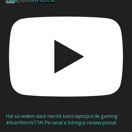
Hai să vedem dacă merită banii laptopul de gaming
#AcerNitroV17AI Pe canal e întregul review postat