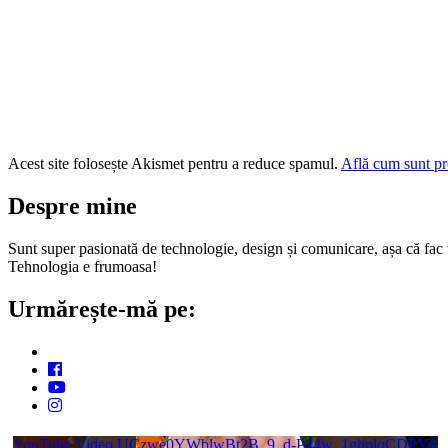
Acest site folosește Akismet pentru a reduce spamul.
Află cum sunt pro
Despre mine
Sunt super pasionată de technologie, design și comunicare, așa că fac vi
Tehnologia e frumoasa!
Urmărește-mă pe:
YouTube Video UCzwe0YWblwBt2B_9_d-P44w_1ghplqCDPYA