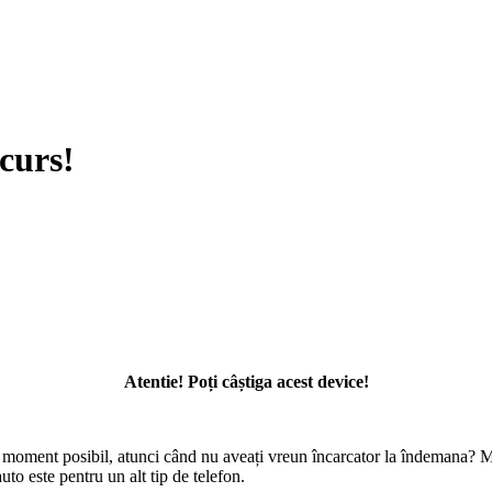
curs!
Atentie! Poți câștiga acest device!
ost moment posibil, atunci când nu aveați vreun încarcator la îndemana? 
to este pentru un alt tip de telefon.