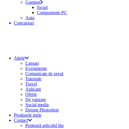
Gaming
Jocuri
Componente PC
Auto
Concursuri
Altele
Lansari
Evenimente
Comunicate de presă
Tutoriale
Travel
Aplicatii
Oferte
De vanzare
Social media
Design Photoshop
Produsele mele
Contact
Postează articolul tău