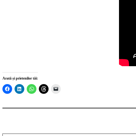
Arată și prietenilor tăi:
Tastează emailul tău...