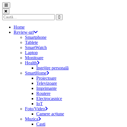
Skip
to
content
Caută
după:
Home
Review-uri
Smartphone
Tablete
SmartWatch
Laptop
Monitoare
Health
Îngrijire personală
SmartHome
Proiectoare
Televizoare
Imprimante
Routere
Electrocasnice
IoT
Foto/Video
Camere acțiune
Muzica
Casti