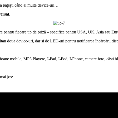
așa pățești când ai multe device-uri…
versal
.
oare pentru fiecare tip de priză – specifice pentru USA, UK, Asia sau Euro
an doua device-uri, dar și de LED-uri pentru notificarea încărcării disp
foane mobile, MP3 Playere, I-Pad, I-Pod, I-Phone, camere foto, căști bl
 mai jos: