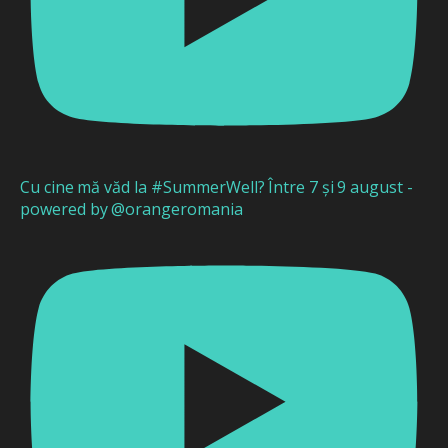
Cu cine mă văd la #SummerWell? Între 7 și 9 august -
powered by @orangeromania