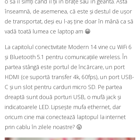
o să îl simți când îl ții în brațe sau în geantă. Asta
înseamnă, de asemenea, că este și destul de ușor
de transportat, deși eu l-aș ține doar în mână ca să
vadă toată lumea ce laptop am 😀
La capitolul conectivitate Modern 14 vine cu WiFi 6
și Bluetooth 5.1 pentru comunicațiile wireless. În
partea stângă este portul de încărcare, un port
HDMI (ce suportă transfer 4k, 60fps), un port USB-
C și un slot pentru carduri micro SD. Pe partea
dreaptă sunt două porturi USB, o mufă jack și
indicatoarele LED. Lipsește mufa ethernet, dar
oricum cine mai conectează laptopul la internet
prin cablu în zilele noastre? 😛