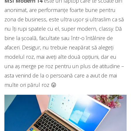
MSI Modern 14
este un laptop care te scoate din
anonimat, are performanțe foarte bune pentru
zona de business, este ultra ușor și ultraslim ca să
nu îți rupi spatele cu el, super modern, classy. Dă
bine la școală, facultate sau într-o întâlnire de
afaceri. Desigur, nu trebuie neapărat să alegeți
modelul roz, mai aveți alte două opțiuni, dar eu
una aș merge pe roz pentru un plus de atitudine –
asta venind de la o persoană care a avut de mai
multe ori părul roz 😛