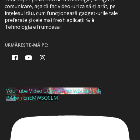
comunicare, așa că fac video-uri ca să-ți arăt, pe
înțelesul tău, cum funcționează gadget-urile tale
preferate și cele mai fresh aplicații 🚀📱
Tehnologia e frumoasa!
URMĂREȘTE-MĂ PE:
YouTube Video UCzwe0YWblwBt2B_9_d-
P44w_rEnEMWSQ0LM