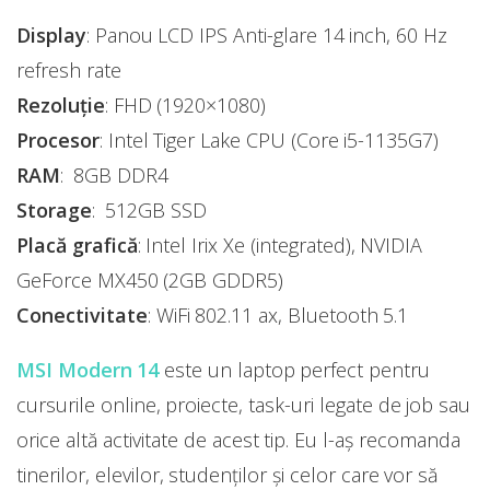
Display
: Panou LCD IPS Anti-glare 14 inch, 60 Hz
refresh rate
Rezoluție
: FHD (1920×1080)
Procesor
: Intel Tiger Lake CPU (Core i5-1135G7)
RAM
: 8GB DDR4
Storage
: 512GB SSD
Placă grafică
: Intel Irix Xe (integrated), NVIDIA
GeForce MX450 (2GB GDDR5)
Conectivitate
: WiFi 802.11 ax, Bluetooth 5.1
MSI Modern 14
este un laptop perfect pentru
cursurile online, proiecte, task-uri legate de job sau
orice altă activitate de acest tip. Eu l-aș recomanda
tinerilor, elevilor, studenților și celor care vor să