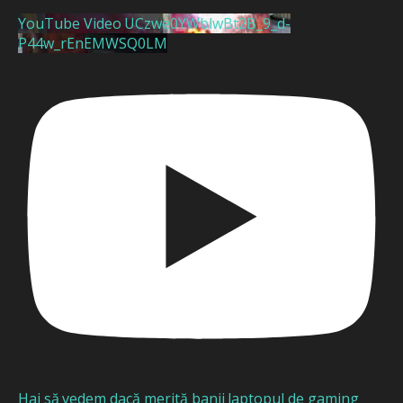
YouTube Video UCzwe0YWblwBt2B_9_d-
P44w_rEnEMWSQ0LM
Hai să vedem dacă merită banii laptopul de gaming