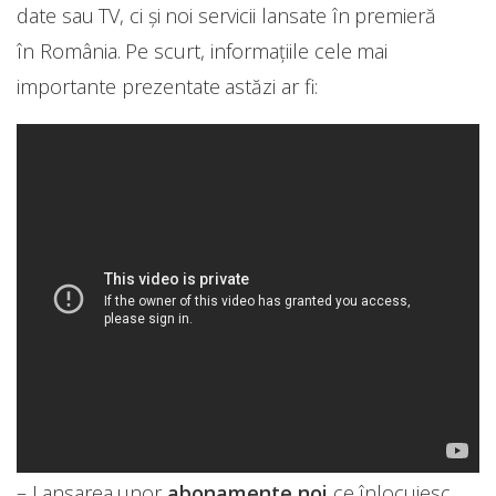
date sau TV, ci și noi servicii lansate în premieră
în România. Pe scurt, informațiile cele mai
importante prezentate astăzi ar fi:
– Lansarea unor
abonamente noi
ce înlocuiesc