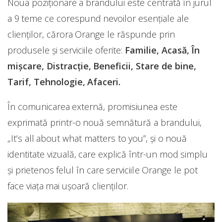
Noua poziţionare a brandului este centrată în jurul
a 9 teme ce corespund nevoilor esenţiale ale
clienților, cărora Orange le răspunde prin
produsele și serviciile oferite:
Familie, Acasă, În
mişcare, Distracţie, Beneficii, Stare de bine,
Tarif, Tehnologie, Afaceri.
În comunicarea externă, promisiunea este
exprimată printr-o nouă semnătură a brandului,
„It’s all about what matters to you”, şi o nouă
identitate vizuală, care explică într-un mod simplu
şi prietenos felul în care serviciile Orange le pot
face viaţa mai uşoară clienţilor.