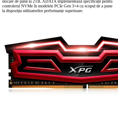
stocare de până la 2TB. ADATA implementează specificații pentru
controlerul NVMe în modelele PCIe Gen 3×4 cu scopul de a pune
la dispoziția utilizatorilor performanțe superioare.