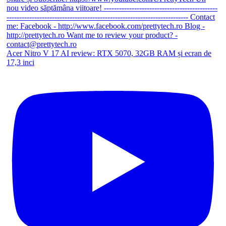
Acer Nitro V 17 AI review: RTX 5070, 32GB RAM și ecran de
17,3 inci