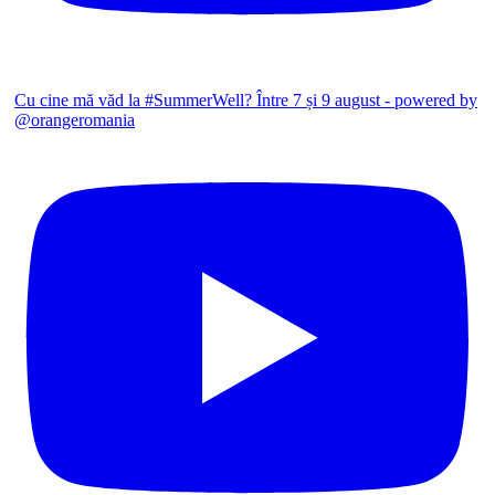
Cu cine mă văd la #SummerWell? Între 7 și 9 august - powered by
@orangeromania