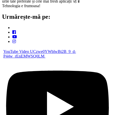
urile tale preferate și cele mai fresh aplicații 🚀📱
Tehnologia e frumoasa!
Urmărește-mă pe:
YouTube Video UCzwe0YWblwBt2B_9_d-
P44w_rEnEMWSQ0LM