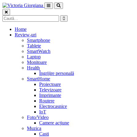
Skip
to
content
Caută
după:
Home
Review-uri
Smartphone
Tablete
SmartWatch
Laptop
Monitoare
Health
Îngrijire personală
SmartHome
Proiectoare
Televizoare
Imprimante
Routere
Electrocasnice
IoT
Foto/Video
Camere acțiune
Muzica
Casti