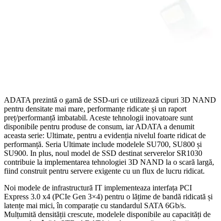
ADATA prezintă o gamă de SSD-uri ce utilizează cipuri 3D NAND
pentru densitate mai mare, performanțe ridicate și un raport
preț/performanță imbatabil. Aceste tehnologii inovatoare sunt
disponibile pentru produse de consum, iar ADATA a denumit
aceasta serie: Ultimate, pentru a evidenția nivelul foarte ridicat de
performanță. Seria Ultimate include modelele SU700, SU800 și
SU900. In plus, noul model de SSD destinat serverelor SR1030
contribuie la implementarea tehnologiei 3D NAND la o scară largă,
fiind construit pentru servere exigente cu un flux de lucru ridicat.
Noi modele de infrastructură IT implementeaza interfața PCI
Express 3.0 x4 (PCIe Gen 3×4) pentru o lățime de bandă ridicată și
latențe mai mici, în comparație cu standardul SATA 6Gb/s.
Mulțumită densității crescute, modelele disponibile au capacități de