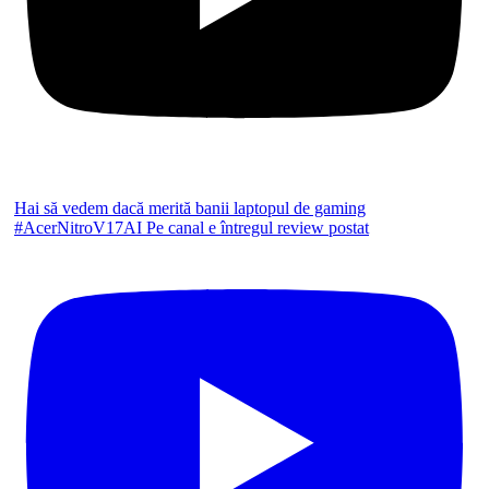
Hai să vedem dacă merită banii laptopul de gaming
#AcerNitroV17AI Pe canal e întregul review postat