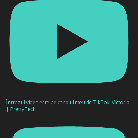
Întregul video este pe canalul meu de TikTok: Victoria
| PrettyTech