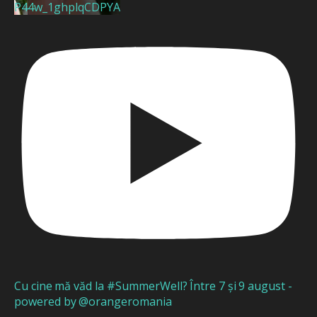
P44w_1ghplqCDPYA
Cu cine mă văd la #SummerWell? Între 7 și 9 august -
powered by @orangeromania