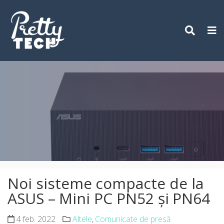
Skip
to
content
Noi sisteme compacte de la
ASUS – Mini PC PN52 și PN64
4 feb. 2022
Altele
,
Comunicate de presă