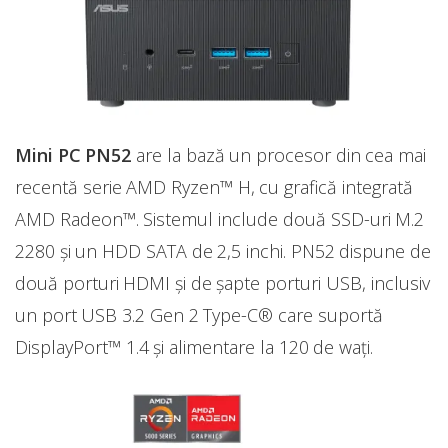
Mini PC PN52
are la bază un procesor din cea mai
recentă serie AMD Ryzen™ H, cu grafică integrată
AMD Radeon™. Sistemul include două SSD-uri M.2
2280 și un HDD SATA de 2,5 inchi. PN52 dispune de
două porturi HDMI și de șapte porturi USB, inclusiv
un port USB 3.2 Gen 2 Type-C® care suportă
DisplayPort™ 1.4 și alimentare la 120 de wați.