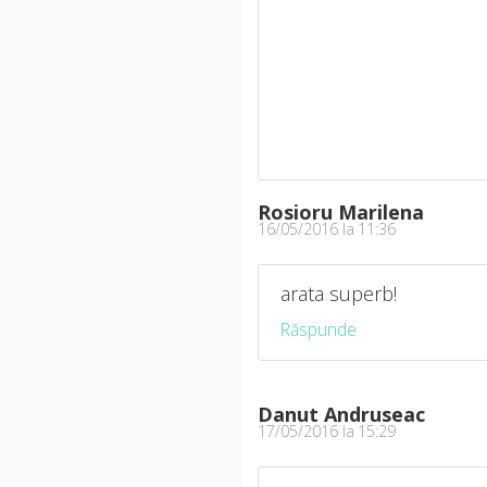
Rosioru Marilena
16/05/2016 la 11:36
arata superb!
Răspunde
Danut Andruseac
17/05/2016 la 15:29