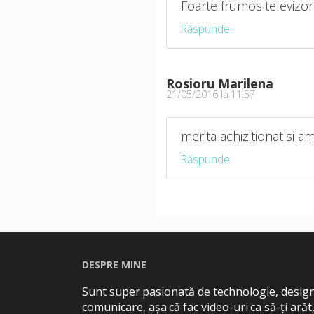
Foarte frumos televizor
Răspunde
Rosioru Marilena
21/05/2016 la 11:57
merita achizitionat si 
Răspunde
DESPRE MINE
Sunt super pasionată de technologie, design
comunicare, așa că fac video-uri ca să-ți arăt