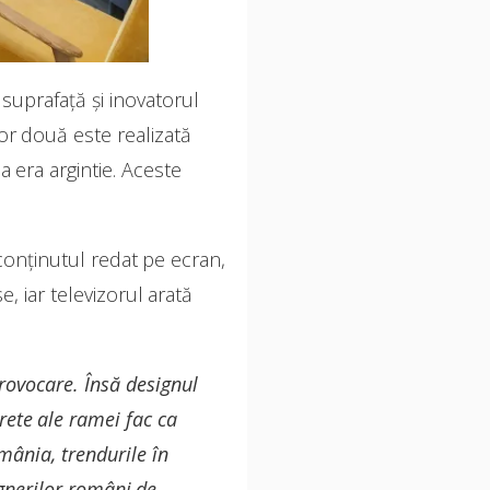
suprafață și inovatorul
lor două este realizată
 era argintie. Aceste
conținutul redat pe ecran,
e, iar televizorul arată
rovocare. Însă designul
rete ale ramei fac ca
mânia, trendurile în
ignerilor români de