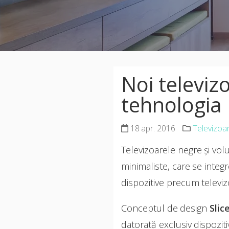
Noi televiz
tehnologia
18 apr. 2016
Televizoa
Televizoarele negre și vol
minimaliste, care se integ
dispozitive precum televi
Conceptul de design
Slic
datorată exclusiv dispozit