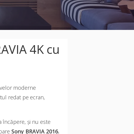
RAVIA 4K cu
tivelor moderne
utul redat pe ecran,
a încăpere, și nu este
zoare
Sony BRAVIA 2016.