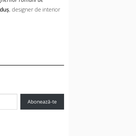
lduș
, designer de interior
Abonează-te