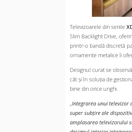
Televizoarele din seriile
X
Slim Backlight Drive, oferi
printr-o bandă discretă p
ornamente metalice îi oferă
Designul curat se observă 
cât şi în soluția de gestio
bine din orice unghi.
„
Integrarea unui televizor
super subțire ale dispoziti
amplasarea televizorului s
designul interior integreaz