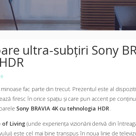
oare ultra-subțiri Sony B
 HDR
re
uminoase fac parte din trecut. Prezentul este al dispozi
rează firesc în orice spațiu și care pun accent pe conțin
zoarele
Sony BRAVIA 4K cu tehnologia HDR
.
e of Living
(unde experiența vizionării derivă din întreag
ivului) este cel mai bine transpus în noua linie de televi