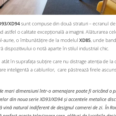
D93/XD94
sunt compuse din două straturi – ecranul de 
nd astfel o calitate excepțională a imaginii. Alăturarea ce
al-aurie, o îmbunătățire de la modelul
XD85
, unde banda
 dispozitivului o notă aparte în stilul industrial chic.
atât în suprafaţa subțire care nu distrage atenția de la 
nare inteligentă a cablurilor, care păstrează firele ascuns
 de mari dimensiuni într-o amenajare poate fi oricând o p
velor din noua serie XD93/XD94 și accentele metalice disc
ă vină natural indiferent de designul camerei de zi. În Ro
ă perfect aceste televizoare care, alături de lucrările des