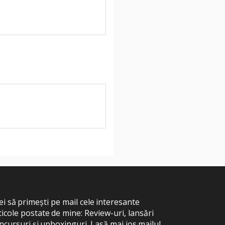
ei să primești pe mail cele interesante
ticole postate de mine: Review-uri, lansări
ncursuri și unboxinguri. Lasă mai jos mailul