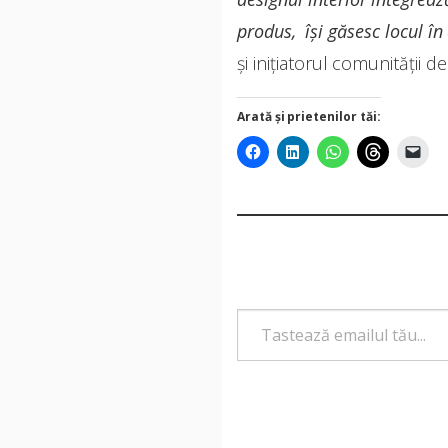
produs, își găsesc locul î
și inițiatorul comunității d
Arată și prietenilor tăi:
Tastează emailul tău...