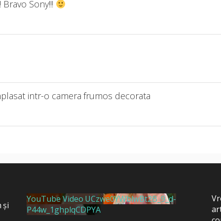
! Bravo Sony!!!
amplasat intr-o camera frumos decorata
Vr
YouTube Video UCzwe0YWblwBt2B_9_d-
 și
ar
P44w_1ghplqCDPYA
,
co