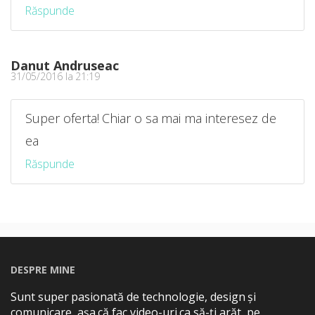
Răspunde
Danut Andruseac
31/05/2016 la 21:19
Super oferta! Chiar o sa mai ma interesez de
ea
Răspunde
DESPRE MINE
Sunt super pasionată de technologie, design și
comunicare, așa că fac video-uri ca să-ți arăt, pe