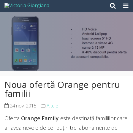
Skip
to
content
Noua ofertă Orange pentru
familii
24 nov. 2015
Altele
Oferta
Orange Family
este destinată familiilor care
ar avea nevoie de cel puțin trei abonamente de