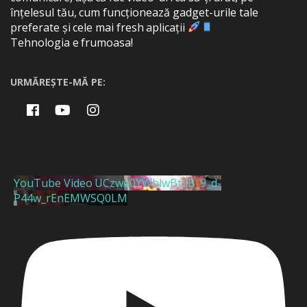
înțelesul tău, cum funcționează gadget-urile tale
preferate și cele mai fresh aplicații
Tehnologia e frumoasa!
URMĂREȘTE-MĂ PE:
YouTube Video UCzwe0YWblwBt2B_9_d-
P44w_rEnEMWSQ0LM