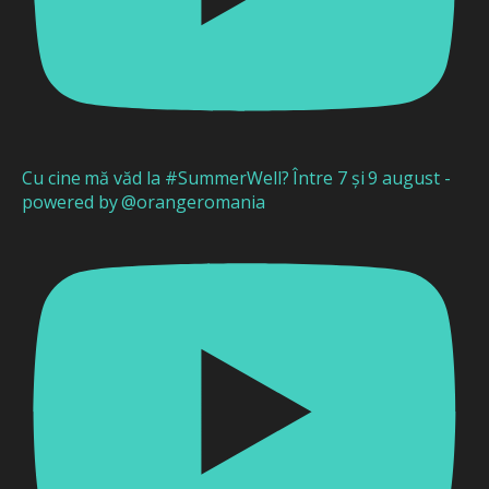
Cu cine mă văd la #SummerWell? Între 7 și 9 august -
powered by @orangeromania