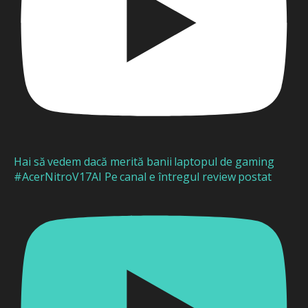
Hai să vedem dacă merită banii laptopul de gaming
#AcerNitroV17AI Pe canal e întregul review postat