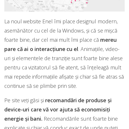
La noul website Enel îmi place designul modern,
asemănător cu cel de la Windows, și că se mișcă
foarte bine, dar cel mai mult îmi place că
mereu
pare că ai o interacțiune cu el
. Animațiile, video-
uri și elementele de tranziție sunt foarte bine alese
pentru ca vizitatorul să fie atent, să înțeleagă mult
mai repede informațiile afișate și chiar să fie atras să
continue să se plimbe prin site.
Pe site veți găsi și
recomandări de produse și
device-uri care vă vor ajuta să economisiți
energie și bani.
Recomandările sunt foarte bine
explicate și chiar vă conduc exact de unde puteți