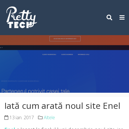
Skip
to
content
Iată cum arată noul site Enel
13 ian. 2017
Altele