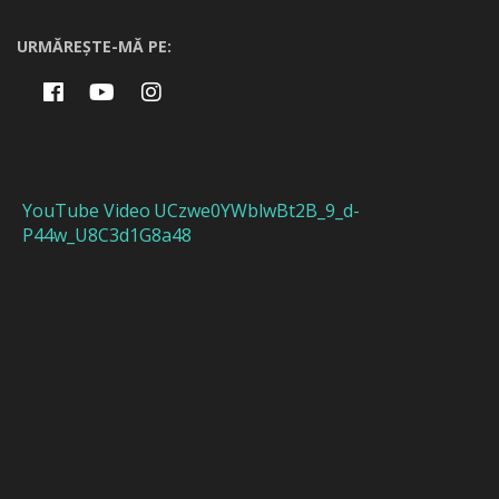
URMĂREȘTE-MĂ PE:
YouTube Video UCzwe0YWblwBt2B_9_d-
P44w_U8C3d1G8a48