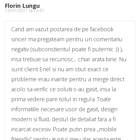
Florin Lungu
13/01/2017 la 13:41
Cand am vazut postarea de pe facebook
sincer ma pregateam pentru un comentariu
negativ (subconstientul poate fi puternic :)) ),
insa trebuie sa recunosc,.. chiar arata bine. Nu
sunt client Enel si nu am stiut exact ce
probleme erau inainte pentru a merge direct
acolo sa verific ce solutii s-au gasit, insa la
prima vedere pare totul in regula. Toate
informatiile necesare usor de gasit, design
modern si fluid, destul de detaliat fara a fi
incarcat excesiv. Poate putin prea „mobile
friendly” pentru gustul meu dar acesta este