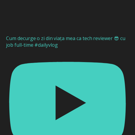
Cum decurge o zi din viața mea ca tech reviewer 😎 cu
job full-time #dailyvlog