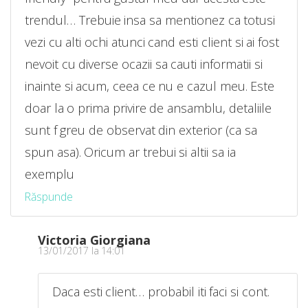
trendul… Trebuie insa sa mentionez ca totusi
vezi cu alti ochi atunci cand esti client si ai fost
nevoit cu diverse ocazii sa cauti informatii si
inainte si acum, ceea ce nu e cazul meu. Este
doar la o prima privire de ansamblu, detaliile
sunt f greu de observat din exterior (ca sa
spun asa). Oricum ar trebui si altii sa ia
exemplu
Răspunde
Victoria Giorgiana
13/01/2017 la 14:01
Daca esti client… probabil iti faci si cont.