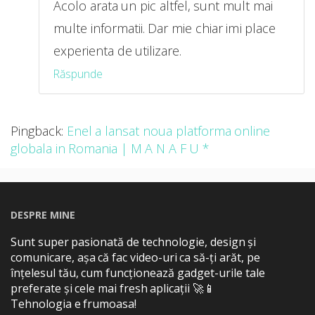
Acolo arata un pic altfel, sunt mult mai
multe informatii. Dar mie chiar imi place
experienta de utilizare.
Răspunde
Pingback:
Enel a lansat noua platforma online
globala in Romania | M A N A F U *
DESPRE MINE
Sunt super pasionată de technologie, design și
comunicare, așa că fac video-uri ca să-ți arăt, pe
înțelesul tău, cum funcționează gadget-urile tale
preferate și cele mai fresh aplicații 🚀📱
Tehnologia e frumoasa!