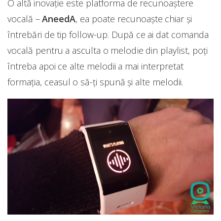
O altă inovație este platforma de recunoaștere
vocală –
AneedA
, ea poate recunoaște chiar și
întrebări de tip follow-up. După ce ai dat comanda
vocală pentru a asculta o melodie din playlist, poți
întreba apoi ce alte melodii a mai interpretat
formația, ceasul o să-ți spună și alte melodii.