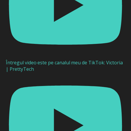
Întregul video este pe canalul meu de TikTok: Victoria
| PrettyTech