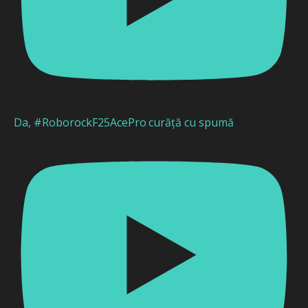
Da, #RoborockF25AcePro curăță cu spumă