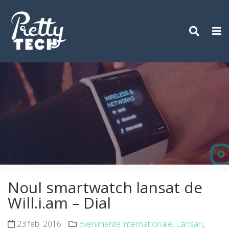
Skip
to
content
Noul smartwatch lansat de
Will.i.am – Dial
23 feb. 2016
Evenimente internationale
,
Lansari
,