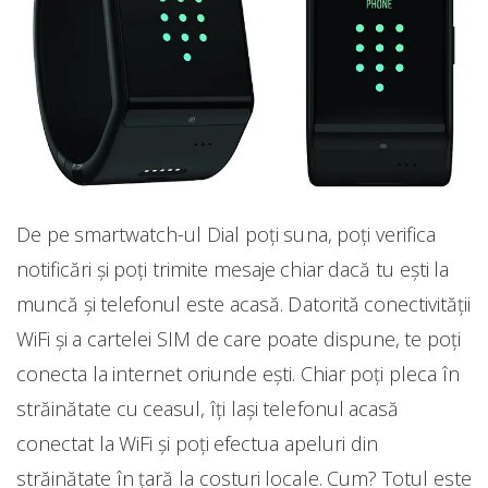
De pe smartwatch-ul Dial poți suna, poți verifica
notificări și poți trimite mesaje chiar dacă tu ești la
muncă și telefonul este acasă. Datorită conectivității
WiFi și a cartelei SIM de care poate dispune, te poți
conecta la internet oriunde ești. Chiar poți pleca în
străinătate cu ceasul, îți lași telefonul acasă
conectat la WiFi și poți efectua apeluri din
străinătate în țară la costuri locale. Cum? Totul este