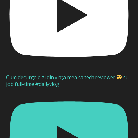
Cum decurge o zi din viața mea ca tech reviewer
cu
job full-time #dailyvlog