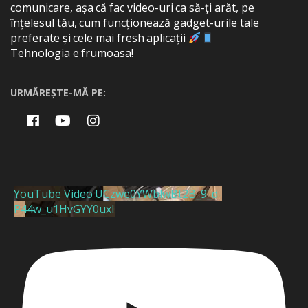
comunicare, așa că fac video-uri ca să-ți arăt, pe
înțelesul tău, cum funcționează gadget-urile tale
preferate și cele mai fresh aplicații
Tehnologia e frumoasa!
URMĂREȘTE-MĂ PE:
YouTube Video UCzwe0YWblwBt2B_9_d-
P44w_u1HvGYY0uxI