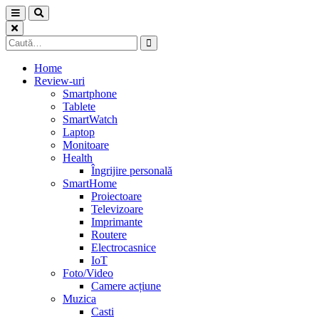
Skip
to
content
Caută
după:
Home
Review-uri
Smartphone
Tablete
SmartWatch
Laptop
Monitoare
Health
Îngrijire personală
SmartHome
Proiectoare
Televizoare
Imprimante
Routere
Electrocasnice
IoT
Foto/Video
Camere acțiune
Muzica
Casti