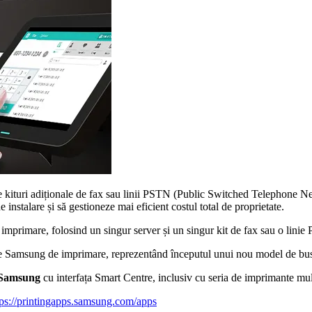
eze kituri adiționale de fax sau linii PSTN (Public Switched Telephone Ne
 instalare și să gestioneze mai eficient costul total de proprietate.
 imprimare, folosind un singur server și un singur kit de fax sau o lini
ele Samsung de imprimare, reprezentând începutul unui nou model de busi
Samsung
cu interfața Smart Centre, inclusiv cu seria de imprimante m
tps://printingapps.samsung.com/apps