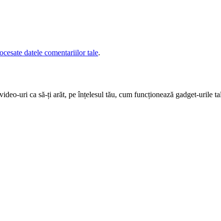
cesate datele comentariilor tale
.
deo-uri ca să-ți arăt, pe înțelesul tău, cum funcționează gadget-urile tal