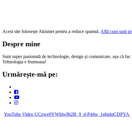
Acest site folosește Akismet pentru a reduce spamul.
Află cum sunt pro
Despre mine
Sunt super pasionată de technologie, design și comunicare, așa că fac vi
Tehnologia e frumoasa!
Urmărește-mă pe:
YouTube Video UCzwe0YWblwBt2B_9_d-P44w_1ghplqCDPYA