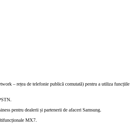
twork – rețea de telefonie publică comutată) pentru a utiliza funcțiile
e PSTN.
ness pentru dealerii și partenerii de afaceri Samsung.
ultifuncționale MX7.