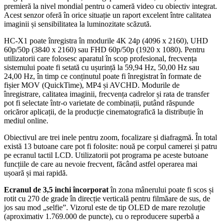
premieră la nivel mondial pentru o cameră video cu obiectiv integrat.
Acest senzor oferă în orice situație un raport excelent între calitatea
imaginii și sensibilitatea la luminozitate scăzută.
HC-X1 poate înregistra în modurile 4K 24p (4096 x 2160), UHD
60p/50p (3840 x 2160) sau FHD 60p/50p (1920 x 1080). Pentru
utilizatorii care folosesc aparatul în scop profesional, frecvența
sistemului poate fi setată cu ușurință la 59,94 Hz, 50,00 Hz sau
24,00 Hz, în timp ce conținutul poate fi înregistrat în formate de
fișier MOV (QuickTime), MP4 și AVCHD. Modurile de
înregistrare, calitatea imaginii, frecvența cadrelor și rata de transfer
pot fi selectate într-o varietate de combinații, putând răspunde
oricăror aplicații, de la producție cinematografică la distribuție în
mediul online.
Obiectivul are trei inele pentru zoom, focalizare și diafragmă. În total
există 13 butoane care pot fi folosite: nouă pe corpul camerei și patru
pe ecranul tactil LCD. Utilizatorii pot programa pe aceste butoane
funcțiile de care au nevoie frecvent, făcând astfel operarea mai
ușoară și mai rapidă.
Ecranul de 3,5 inchi încorporat
în zona mânerului poate fi scos și
rotit cu 270 de grade în direcție verticală pentru filmăare de sus, de
jos sau mod „selfie”. Vizorul este de tip OLED de mare rezoluție
(aproximativ 1.769.000 de puncte), cu o reproducere superbă a