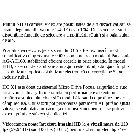
Filtrul ND
al camerei video are posibilitatea de a fi dezactivat sau se
poate alege una din valorile 1/4, 1/16 sau 1/64. De asemenea, sunt
disponibile funcțiile de selectare a amplificării (Gain) și a balansului
de alb.
Posibilitatea de corecție a sistemului OIS a fost extinsă în mod
semnificativ cu aproximativ 900% comparativ cu modelul Panasonic
AG-AC160, stabilizând eficient cadrele în orice situație. În modul
FHD, sistemul de stabilizare a imaginii este hibrid, adaugând în plus
la stabilizarea optică o stabilizare electronică cu corecție pe 5 axe,
inclusiv ruliul.
HC-X1 este dotat cu sistemul Micro Drive Focus, asigurând o auto-
focalizare stabilă și foarte rapidă cu performanțe excelente în
urmărirea subiectului chiar și în modul 4K sau la o profunzime de
câmp redusă. Utilizatorii pot personaliza parametrii AF putând ajusta
viteza, sensibilitatea urmăririi și mărimea zonei pentru a se potrivi
exact tipului de subiect și aplicației.
Videocamera poate înregistra
imagini HD la o viteză mare de 120
fps
(59,94 Hz) sau 100 fps (50 Hz) pentru a oferi un efect tip
slow-