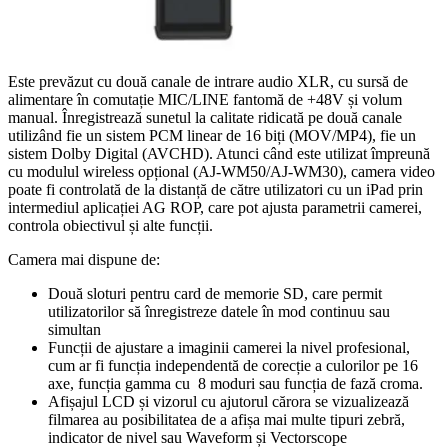
Este prevăzut cu două canale de intrare audio XLR, cu sursă de
alimentare în comutație MIC/LINE fantomă de +48V și volum
manual. Înregistrează sunetul la calitate ridicată pe două canale
utilizând fie un sistem PCM linear de 16 biți (MOV/MP4), fie un
sistem Dolby Digital (AVCHD). Atunci când este utilizat împreună
cu modulul wireless opțional (AJ-WM50/AJ-WM30), camera video
poate fi controlată de la distanță de către utilizatori cu un iPad prin
intermediul aplicației AG ROP, care pot ajusta parametrii camerei,
controla obiectivul și alte funcții.
Camera mai dispune de:
Două sloturi pentru card de memorie SD, care permit
utilizatorilor să înregistreze datele în mod continuu sau
simultan
Funcții de ajustare a imaginii camerei la nivel profesional,
cum ar fi funcția independentă de corecție a culorilor pe 16
axe, funcția gamma cu 8 moduri sau funcția de fază croma.
Afișajul LCD și vizorul cu ajutorul cărora se vizualizează
filmarea au posibilitatea de a afișa mai multe tipuri zebră,
indicator de nivel sau Waveform și Vectorscope