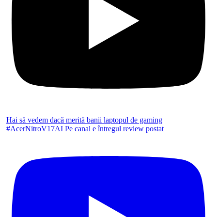
Hai să vedem dacă merită banii laptopul de gaming
#AcerNitroV17AI Pe canal e întregul review postat