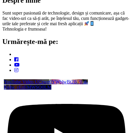
Despre mine
Sunt super pasionată de technologie, design și comunicare, așa că
fac video-uri ca să-ți arăt, pe înțelesul tău, cum funcționează gadget-
urile tale preferate și cele mai fresh aplicații
Tehnologia e frumoasa!
Urmărește-mă pe:
YouTube Video UCzwe0YWblwBt2B_9_d-
P44w_rEnEMWSQ0LM