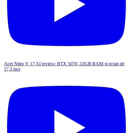
Acer Nitro V 17 AI review: RTX 5070, 32GB RAM și ecran de
17,3 inci