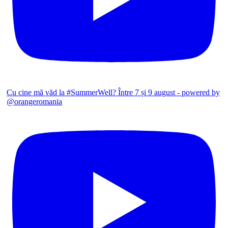
Cu cine mă văd la #SummerWell? Între 7 și 9 august - powered by
@orangeromania