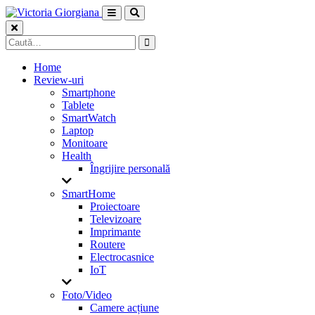
Skip
to
content
Caută
după:
Home
Review-uri
Smartphone
Tablete
SmartWatch
Laptop
Monitoare
Health
Îngrijire personală
SmartHome
Proiectoare
Televizoare
Imprimante
Routere
Electrocasnice
IoT
Foto/Video
Camere acțiune