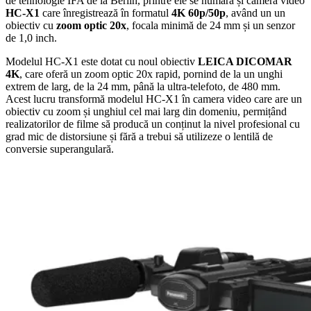
de tehnologie IFA de la Berlin, printre ele se numără și camera video
HC-X1
care înregistrează în formatul
4K 60p/50p
, având un un
obiectiv cu
zoom optic 20x
, focala minimă de 24 mm și un senzor
de 1,0 inch.
Modelul HC-X1 este dotat cu noul obiectiv
LEICA DICOMAR
4K
, care oferă un zoom optic 20x rapid, pornind de la un unghi
extrem de larg, de la 24 mm, până la ultra-telefoto, de 480 mm.
Acest lucru transformă modelul HC-X1 în camera video care are un
obiectiv cu zoom și unghiul cel mai larg din domeniu, permițând
realizatorilor de filme să producă un conținut la nivel profesional cu
grad mic de distorsiune și fără a trebui să utilizeze o lentilă de
conversie superangulară.