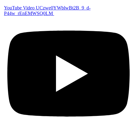
YouTube Video UCzwe0YWblwBt2B_9_d-
P44w_rEnEMWSQ0LM