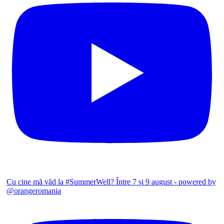
Cu cine mă văd la #SummerWell? Între 7 și 9 august - powered by
@orangeromania