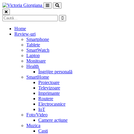
Skip
to
content
Caută
după:
Home
Review-uri
Smartphone
Tablete
SmartWatch
Laptop
Monitoare
Health
Îngrijire personală
SmartHome
Proiectoare
Televizoare
Imprimante
Routere
Electrocasnice
IoT
Foto/Video
Camere acțiune
Muzica
Casti