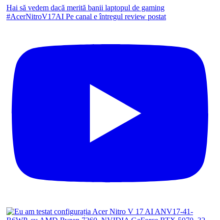
Hai să vedem dacă merită banii laptopul de gaming
#AcerNitroV17AI Pe canal e întregul review postat