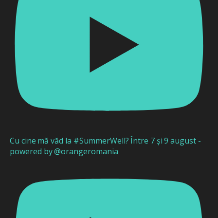
Cu cine mă văd la #SummerWell? Între 7 și 9 august -
powered by @orangeromania