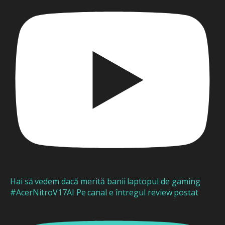
Hai să vedem dacă merită banii laptopul de gaming
#AcerNitroV17AI Pe canal e întregul review postat