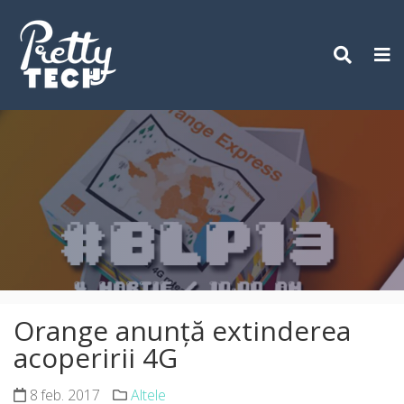
Skip
to
content
Orange anunță extinderea
acoperirii 4G
8 feb. 2017
Altele