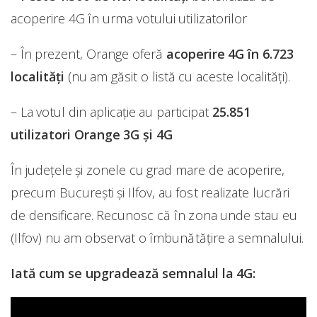
acoperire 4G în urma votului utilizatorilor
– În prezent, Orange oferă
acoperire 4G în 6.723
localități
(nu am găsit o listă cu aceste localități).
– La votul din aplicație au participat
25.851
utilizatori Orange 3G și 4G
În județele și zonele cu grad mare de acoperire,
precum București și Ilfov, au fost realizate lucrări
de densificare. Recunosc că în zona unde stau eu
(Ilfov) nu am observat o îmbunătățire a semnalului.
Iată cum se upgradează semnalul la 4G: