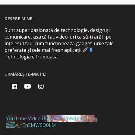
DESPRE MINE
Sunt super pasionată de technologie, design și
comunicare, așa că fac video-uri ca să-ți arăt, pe
înțelesul tău, cum funcționează gadget-urile tale
preferate și cele mai fresh aplicații
Tehnologia e frumoasa!
URMĂREȘTE-MĂ PE:
YouTube Video UCzwe0YWblwBt2B_9_d-
P44w_rEnEMWSQ0LM