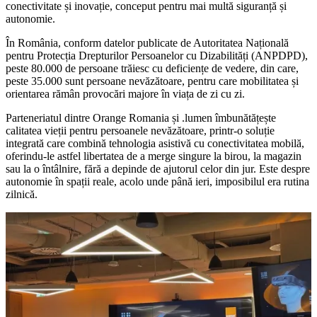
conectivitate și inovație, conceput pentru mai multă siguranță și
autonomie.
În România, conform datelor publicate de Autoritatea Națională
pentru Protecția Drepturilor Persoanelor cu Dizabilități (ANPDPD),
peste 80.000 de persoane trăiesc cu deficiențe de vedere, din care,
peste 35.000 sunt persoane nevăzătoare, pentru care mobilitatea și
orientarea rămân provocări majore în viața de zi cu zi.
Parteneriatul dintre Orange Romania și .lumen îmbunătățește
calitatea vieții pentru persoanele nevăzătoare, printr-o soluție
integrată care combină tehnologia asistivă cu conectivitatea mobilă,
oferindu-le astfel libertatea de a merge singure la birou, la magazin
sau la o întâlnire, fără a depinde de ajutorul celor din jur. Este despre
autonomie în spații reale, acolo unde până ieri, imposibilul era rutina
zilnică.