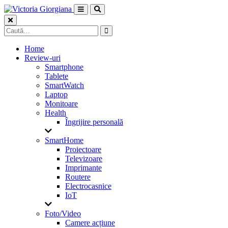
Skip
to
content
Caută
după:
Home
Review-uri
Smartphone
Tablete
SmartWatch
Laptop
Monitoare
Health
Îngrijire personală
SmartHome
Proiectoare
Televizoare
Imprimante
Routere
Electrocasnice
IoT
Foto/Video
Camere acțiune