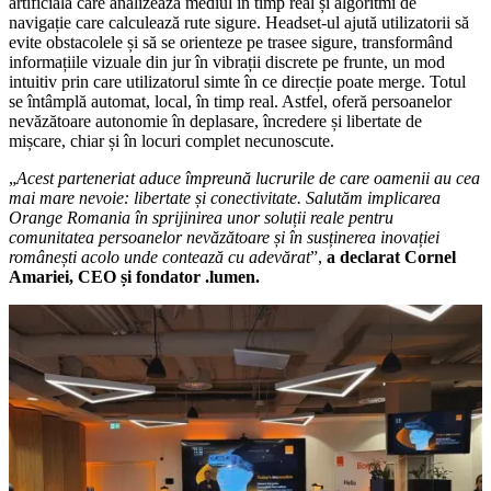
artificială care analizează mediul în timp real și algoritmi de
navigație care calculează rute sigure. Headset-ul ajută utilizatorii să
evite obstacolele și să se orienteze pe trasee sigure, transformând
informațiile vizuale din jur în vibrații discrete pe frunte, un mod
intuitiv prin care utilizatorul simte în ce direcție poate merge. Totul
se întâmplă automat, local, în timp real. Astfel, oferă persoanelor
nevăzătoare autonomie în deplasare, încredere și libertate de
mișcare, chiar și în locuri complet necunoscute.
„
Acest parteneriat aduce împreună lucrurile de care oamenii au cea
mai mare nevoie: libertate și conectivitate. Salutăm implicarea
Orange Romania în sprijinirea unor soluții reale pentru
comunitatea persoanelor nevăzătoare și în susținerea inovației
românești acolo unde contează cu adevărat
”,
a declarat Cornel
Amariei, CEO și fondator .lumen.