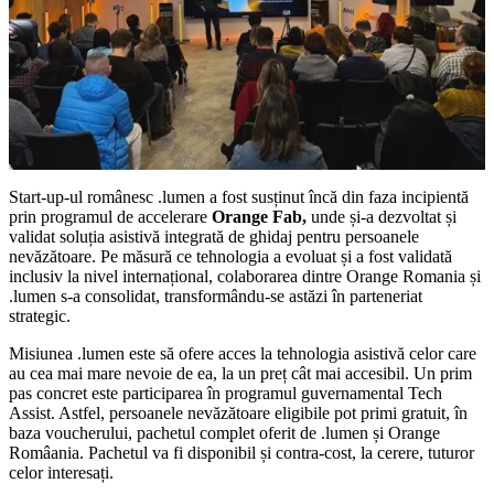
Start-up-ul românesc .lumen a fost susținut încă din faza incipientă
prin programul de accelerare
Orange Fab,
unde și-a dezvoltat și
validat soluția asistivă integrată de ghidaj pentru persoanele
nevăzătoare. Pe măsură ce tehnologia a evoluat și a fost validată
inclusiv la nivel internațional, colaborarea dintre Orange Romania și
.lumen s-a consolidat, transformându-se astăzi în parteneriat
strategic.
Misiunea .lumen este să ofere acces la tehnologia asistivă celor care
au cea mai mare nevoie de ea, la un preț cât mai accesibil. Un prim
pas concret este participarea în programul guvernamental Tech
Assist. Astfel, persoanele nevăzătoare eligibile pot primi gratuit, în
baza voucherului, pachetul complet oferit de .lumen și Orange
Româania. Pachetul va fi disponibil și contra-cost, la cerere, tuturor
celor interesați.