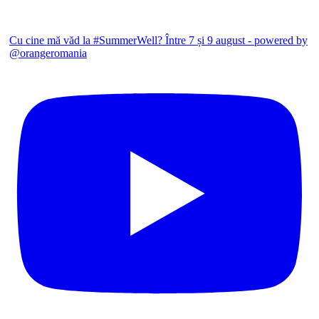
Cu cine mă văd la #SummerWell? Între 7 și 9 august - powered by
@orangeromania