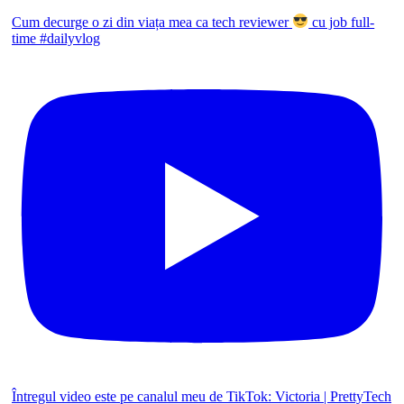
Cum decurge o zi din viața mea ca tech reviewer
cu job full-
time #dailyvlog
Întregul video este pe canalul meu de TikTok: Victoria | PrettyTech