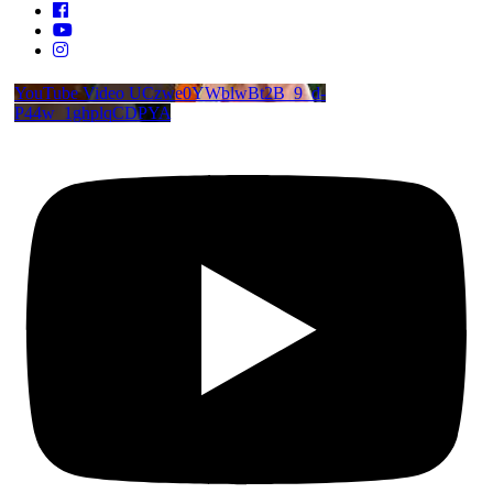
YouTube Video UCzwe0YWblwBt2B_9_d-
P44w_1ghplqCDPYA