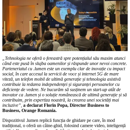
„Tehnologia ne oferă o fereastră spre potențialul său maxim atunci
când este pusă în slujba oamenilor și răspunde unor nevoi concrete.
Parteneriatul cu .lumen este un exemplu clar de inovație cu impact
social, în care accesul la servicii de voce și internet 5G de mare
viteză, un telefon mobil de ultimă generație și tehnologia asistivă
contribuie la redarea independenței și siguranței persoanelor cu
deficiențe de vedere. Ne bucurăm să susținem
un start-up atât de
inovator ca .lumen și
o soluție românească de ultimă generație și să
contribuim, prin expertiza noastră, la crearea unei societăți mai
incluzive”,
a declarat Florin Popa, Director Business to
Business, Orange Romania.
Dispozitivul .lumen replică funcția de ghidare pe care, în mod
tradițional, o oferă un câine-ghid, folosind camere video, inteligență