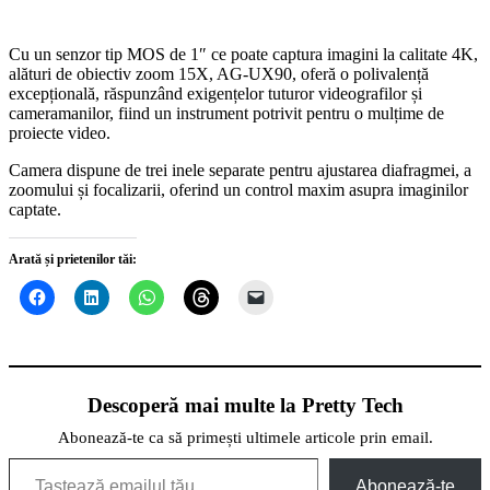
Cu un senzor tip MOS de 1″ ce poate captura imagini la calitate 4K,
alături de obiectiv zoom 15X, AG-UX90, oferă o polivalență
excepțională, răspunzând exigențelor tuturor videografilor și
cameramanilor, fiind un instrument potrivit pentru o mulțime de
proiecte video.
Camera dispune de trei inele separate pentru ajustarea diafragmei, a
zoomului și focalizarii, oferind un control maxim asupra imaginilor
captate.
Arată și prietenilor tăi:
Descoperă mai multe la Pretty Tech
Abonează-te ca să primești ultimele articole prin email.
Tastează emailul tău...
Abonează-te