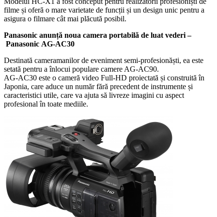
Modelul HC-X1 a fost conceput pentru realizatorii profesioniști de
filme și oferă o mare varietate de funcții și un design unic pentru a
asigura o filmare cât mai plăcută posibil.
Panasonic anunță noua camera portabilă de luat vederi –
Panasonic AG-AC30
Destinată cameramanilor de eveniment semi-profesionăști, ea este
setată pentru a înlocui populare camere AG-AC90.
AG-AC30 este o cameră video Full-HD proiectată și construită în
Japonia, care aduce un număr fără precedent de instrumente și
caracteristici utile, care va ajuta să livreze imagini cu aspect
profesional în toate mediile.