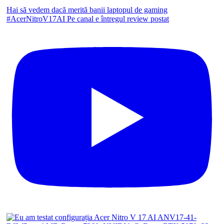
Hai să vedem dacă merită banii laptopul de gaming
#AcerNitroV17AI Pe canal e întregul review postat