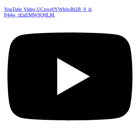
YouTube Video UCzwe0YWblwBt2B_9_d-
P44w_rEnEMWSQ0LM