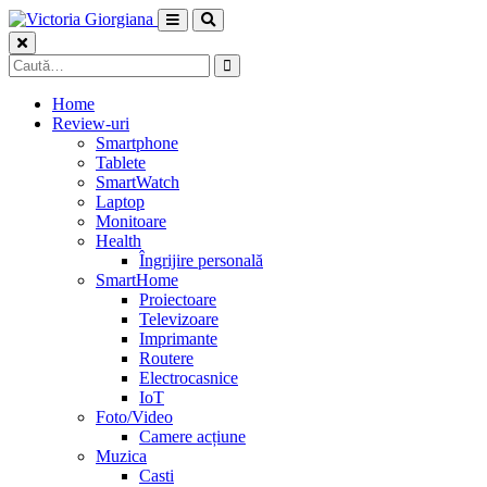
Skip
to
content
Caută
după:
Home
Review-uri
Smartphone
Tablete
SmartWatch
Laptop
Monitoare
Health
Îngrijire personală
SmartHome
Proiectoare
Televizoare
Imprimante
Routere
Electrocasnice
IoT
Foto/Video
Camere acțiune
Muzica
Casti