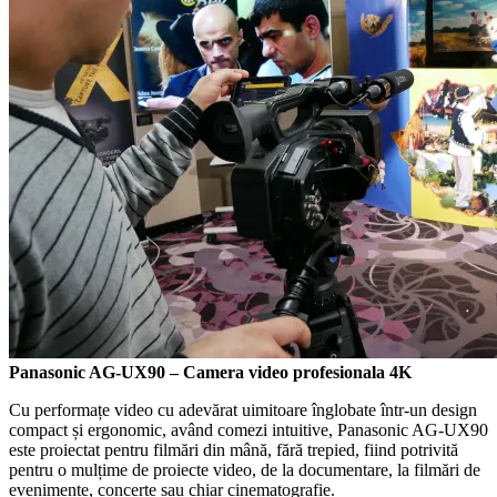
Panasonic AG-UX90 – Camera video profesionala 4K
Cu performațe video cu adevărat uimitoare înglobate într-un design
compact și ergonomic, având comezi intuitive, Panasonic AG-UX90
este proiectat pentru filmări din mână, fără trepied, fiind potrivită
pentru o mulțime de proiecte video, de la documentare, la filmări de
evenimente, concerte sau chiar cinematografie.