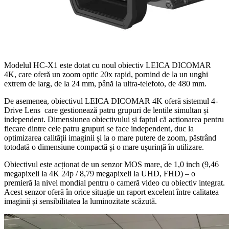
Modelul HC-X1 este dotat cu noul obiectiv LEICA DICOMAR
4K, care oferă un zoom optic 20x rapid, pornind de la un unghi
extrem de larg, de la 24 mm, până la ultra-telefoto, de 480 mm.
De asemenea, obiectivul LEICA DICOMAR 4K oferă sistemul 4-
Drive Lens care gestionează patru grupuri de lentile simultan și
independent. Dimensiunea obiectivului și faptul că acționarea pentru
fiecare dintre cele patru grupuri se face independent, duc la
optimizarea calității imaginii și la o mare putere de zoom, păstrând
totodată o dimensiune compactă și o mare ușurință în utilizare.
Obiectivul este acționat de un senzor MOS mare, de 1,0 inch (9,46
megapixeli la 4K 24p / 8,79 megapixeli la UHD, FHD) – o
premieră la nivel mondial pentru o cameră video cu obiectiv integrat.
Acest senzor oferă în orice situație un raport excelent între calitatea
imaginii și sensibilitatea la luminozitate scăzută.