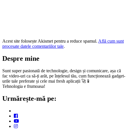
Acest site folosește Akismet pentru a reduce spamul.
Află cum sunt
procesate datele comentariilor tale
.
Despre mine
Sunt super pasionată de technologie, design și comunicare, așa că
fac video-uri ca să-ți arăt, pe înțelesul tău, cum funcționează gadget-
urile tale preferate și cele mai fresh aplicații 🚀📱
Tehnologia e frumoasa!
Urmărește-mă pe: