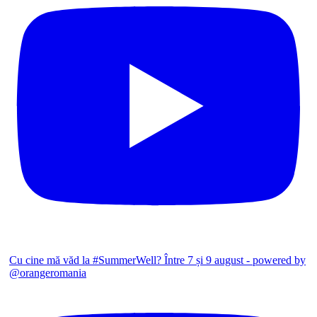
Cu cine mă văd la #SummerWell? Între 7 și 9 august - powered by
@orangeromania