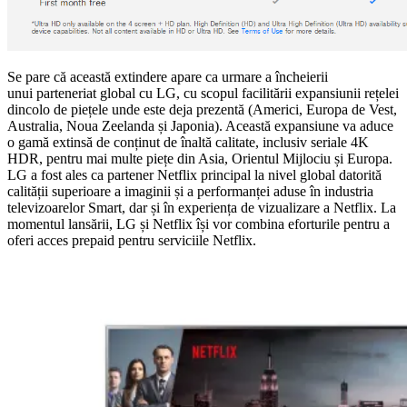
Se pare că această extindere apare ca urmare a încheierii
unui parteneriat global cu LG, cu scopul facilitării expansiunii rețelei
dincolo de piețele unde este deja prezentă (Americi, Europa de Vest,
Australia, Noua Zeelanda și Japonia). Această expansiune va aduce
o gamă extinsă de conținut de înaltă calitate, inclusiv seriale 4K
HDR, pentru mai multe piețe din Asia, Orientul Mijlociu și Europa.
LG a fost ales ca partener Netflix principal la nivel global datorită
calității superioare a imaginii și a performanței aduse în industria
televizoarelor Smart, dar și în experiența de vizualizare a Netflix. La
momentul lansării, LG și Netflix își vor combina eforturile pentru a
oferi acces prepaid pentru serviciile Netflix.