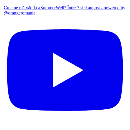
Cu cine mă văd la #SummerWell? Între 7 și 9 august - powered by
@orangeromania