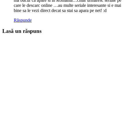
ma bucur ca apare si in Romania…chiar urmaresc seriale pe
care le descarc online …au multe seriale interesante si e mai
bine sa le vezi direct decat sa stai sa apara pe net! :d
Răspunde
Lasă un răspuns