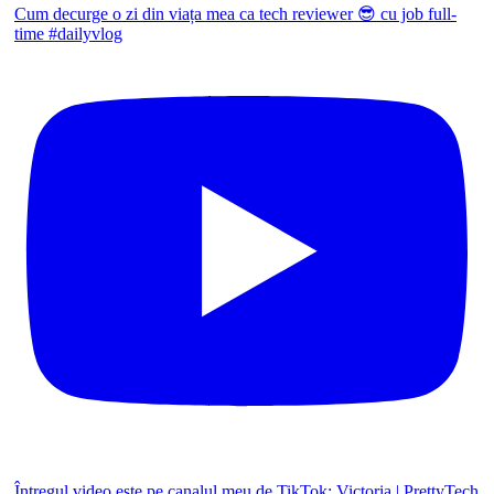
Cum decurge o zi din viața mea ca tech reviewer 😎 cu job full-
time #dailyvlog
Întregul video este pe canalul meu de TikTok: Victoria | PrettyTech