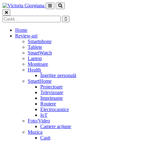
Skip
to
content
Caută
după:
Home
Review-uri
Smartphone
Tablete
SmartWatch
Laptop
Monitoare
Health
Îngrijire personală
SmartHome
Proiectoare
Televizoare
Imprimante
Routere
Electrocasnice
IoT
Foto/Video
Camere acțiune
Muzica
Casti