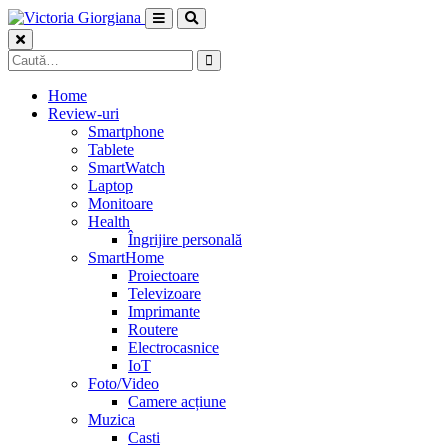
Skip
to
content
Caută
după:
Home
Review-uri
Smartphone
Tablete
SmartWatch
Laptop
Monitoare
Health
Îngrijire personală
SmartHome
Proiectoare
Televizoare
Imprimante
Routere
Electrocasnice
IoT
Foto/Video
Camere acțiune
Muzica
Casti