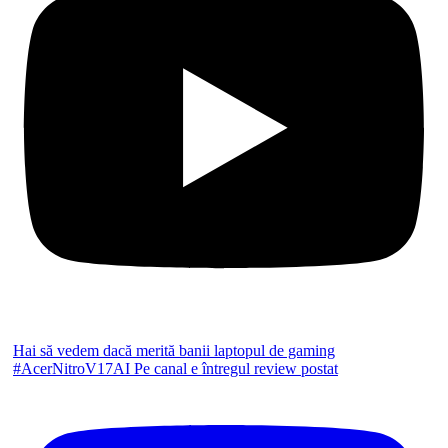
Hai să vedem dacă merită banii laptopul de gaming
#AcerNitroV17AI Pe canal e întregul review postat