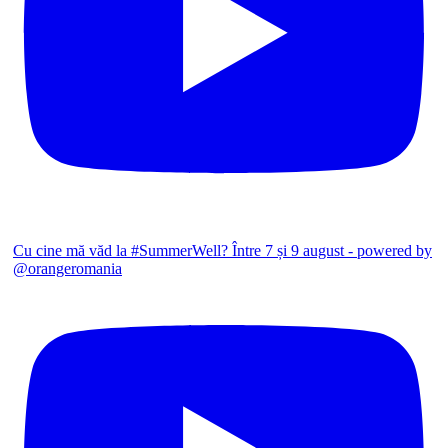
Cu cine mă văd la #SummerWell? Între 7 și 9 august - powered by
@orangeromania