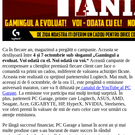
Ca în fiecare an, magazinul a pregătit o campanie. Aceasta se
desfășoară între
4 și 7 octombrie sub sloganul „Gamingul a
evoluat. Voi odată cu el. Noi odată cu voi.“
Această campanie de
recompensare a clienţilor premiază fiecare client care face o
comandă va primi un cadou, indiferent de valoarea achiziţiei făcute.
Aceasta este realizată cu sprijinul partenerului Logitech. Mai mult, în
aceeași zi de 6 octombrie, de la ora 11, este pregătită o emisiune
aniversară maraton, care va fi difuzată pe
canalul de YouTube al PC
Garage
. La emisiune vor participa mai mulţi invitaţi surpriză. În
plus, partenerii PC Garage, printre care Logitech, ASUS, AMD,
Seagate, Acer, GIGABYTE, HP, HyperX, NVIDIA, Steelseries,
vor oferi premii în valoare de mii de euro celor care vor urmări cu
atenţie emisiunea.
Pe lângă succesul financiar, PC Garage a lansat în acest an și mai
multe produse care s-au bucurat de mare succes în rândul