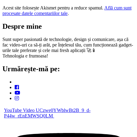
Acest site folosește Akismet pentru a reduce spamul.
Află cum sunt
procesate datele comentariilor tale
.
Despre mine
Sunt super pasionată de technologie, design și comunicare, așa că
fac video-uri ca să-ți arăt, pe înțelesul tău, cum funcționează gadget-
urile tale preferate și cele mai fresh aplicații 🚀📱
Tehnologia e frumoasa!
Urmărește-mă pe:
YouTube Video UCzwe0YWblwBt2B_9_d-
P44w_rEnEMWSQ0LM