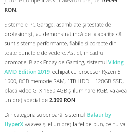
jocurile competitive, vor avea un preț de
109.99
RON
.
Sistemele PC Garage, asamblate și testate de
profesioniști, au demonstrat încă de la apariție că
sunt sisteme performante, fiabile și corecte din
toate punctele de vedere. Astfel, în cadrul
promoției Black Friday de Gaming, sistemul
Viking
AMD Edition 2019
, echipat cu procesor Ryzen 5
1600, 8GB memorie RAM, 1TB HDD + 128GB SSD,
placă video GTX 1650 4GB și iluminare RGB, va avea
un preț special de
2.399 RON
.
Din categoria superioară, sistemul
Balaur by
HyperX
va avea şi el un preț la fel de bun, ce nu va