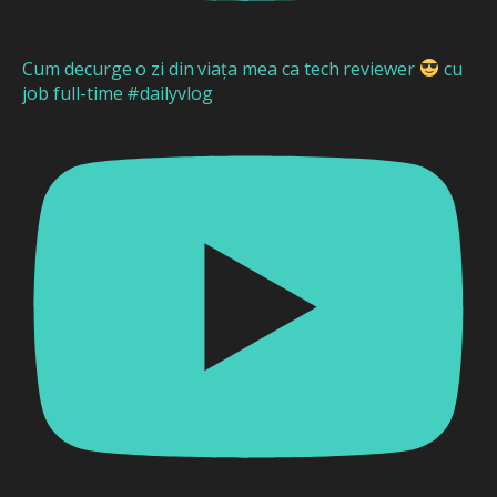
Cum decurge o zi din viața mea ca tech reviewer
cu
job full-time #dailyvlog