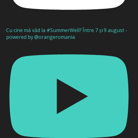
Cu cine mă văd la #SummerWell? Între 7 și 9 august -
powered by @orangeromania