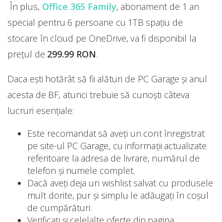
În plus,
Office 365 Family
, abonament de 1 an
special pentru 6 persoane cu 1TB spațiu de
stocare în cloud pe OneDrive, va fi disponibil la
prețul de
299.99 RON
.
Daca eşti hotărât să fii alături de PC Garage şi anul
acesta de BF, atunci trebuie să cunoşti câteva
lucruri esenţiale:
Este recomandat să aveți un cont înregistrat
pe site-ul PC Garage, cu informații actualizate
referitoare la adresa de livrare, numărul de
telefon și numele complet.
Dacă aveți deja un wishlist salvat cu produsele
mult dorite, pur și simplu le adăugați în coșul
de cumpărături.
Verificați și celelalte oferte din pagina