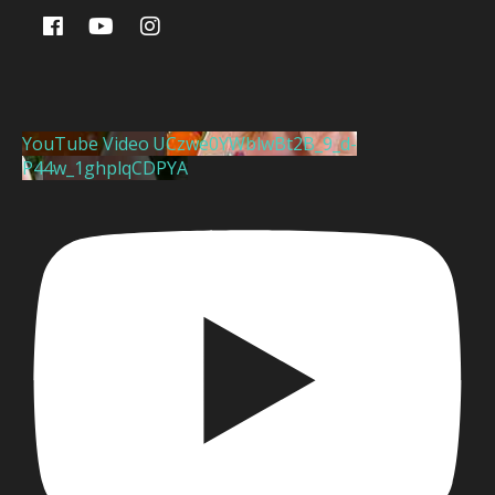
YouTube Video UCzwe0YWblwBt2B_9_d-
P44w_1ghplqCDPYA