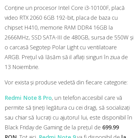
Conține un procesor Intel Core i3-10100F, placă
video RTX 2060 6GB 192-bit, placa de baza cu
chipset H410, memorie RAM DDR4 16GB la
2666MHz, SSD SATA-III de 480GB, sursa de 550W și
o carcasă Segotep Polar Light cu ventilatoare
ARGB. Preţul vă lăsăm să il aflaţi singuri în ziua de
13 Noiembrie.
Vor exista și produse vedetă din fiecare categorie:
Redmi Note 8 Pro
, un telefon accesibil care vă
permite să țineți legătura cu cei dragi, să socializați
sau chiar să lucrați cu ajutorul lui, este disponibil în
Black Friday de Gaming de la prețul de
699.99
RON
. Tot aici,
Redmi Note 9
va fi disponibil de
la