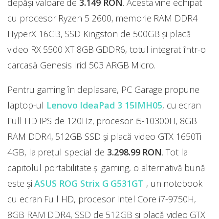
depăşi valoare de
3.149 RON
. Acesta vine echipat
cu procesor Ryzen 5 2600, memorie RAM DDR4
HyperX 16GB, SSD Kingston de 500GB și placă
video RX 5500 XT 8GB GDDR6, totul integrat într-o
carcasă Genesis Irid 503 ARGB Micro.
Pentru gaming în deplasare, PC Garage propune
laptop-ul
Lenovo IdeaPad 3 15IMH05
, cu ecran
Full HD IPS de 120Hz, procesor i5-10300H, 8GB
RAM DDR4, 512GB SSD și placă video GTX 1650Ti
4GB, la prețul special de
3.298.99 RON
. Tot la
capitolul portabilitate şi gaming, o alternativă bună
este şi
ASUS ROG Strix G G531GT
, un notebook
cu ecran Full HD, procesor Intel Core i7-9750H,
8GB RAM DDR4, SSD de 512GB și placă video GTX