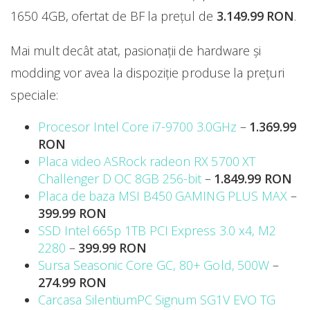
1650 4GB, ofertat de BF la preţul de
3.149.99 RON
.
Mai mult decât atat, pasionații de hardware și
modding vor avea la dispoziție produse la prețuri
speciale:
Procesor Intel Core i7-9700 3.0GHz
–
1.369.99
RON
Placa video ASRock radeon RX 5700 XT
Challenger D OC 8GB 256-bit
–
1.849.99 RON
Placa de baza MSI B450 GAMING PLUS MAX
–
399.99 RON
SSD Intel 665p 1TB PCI Express 3.0 x4, M2
2280
–
399.99 RON
Sursa Seasonic Core GC, 80+ Gold, 500W
–
274.99 RON
Carcasa SilentiumPC Signum SG1V EVO TG