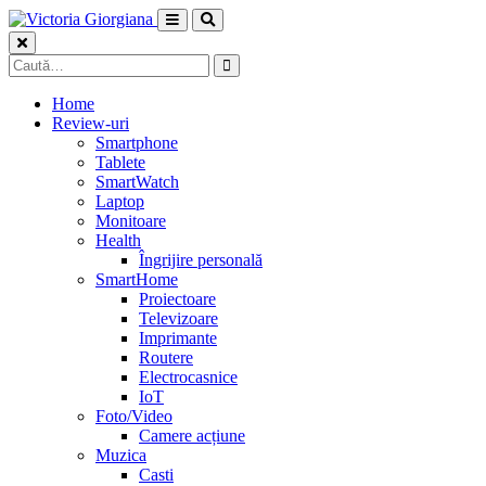
Skip
to
content
Caută
după:
Home
Review-uri
Smartphone
Tablete
SmartWatch
Laptop
Monitoare
Health
Îngrijire personală
SmartHome
Proiectoare
Televizoare
Imprimante
Routere
Electrocasnice
IoT
Foto/Video
Camere acțiune
Muzica
Casti