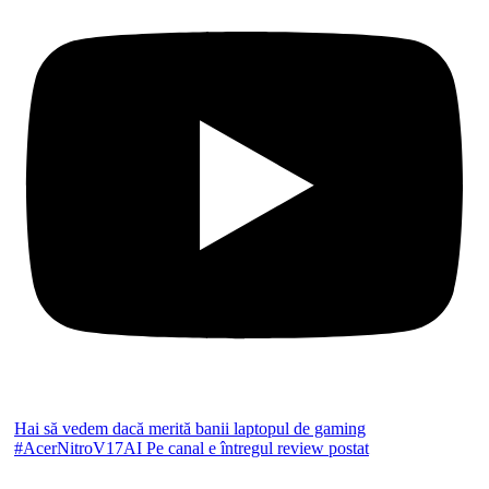
Hai să vedem dacă merită banii laptopul de gaming
#AcerNitroV17AI Pe canal e întregul review postat