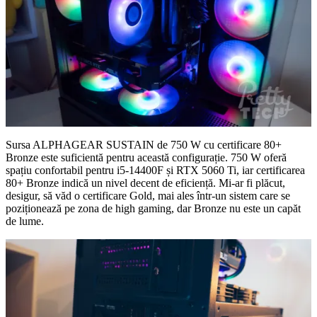
Sursa ALPHAGEAR SUSTAIN de 750 W cu certificare 80+
Bronze este suficientă pentru această configurație. 750 W oferă
spațiu confortabil pentru i5-14400F și RTX 5060 Ti, iar certificarea
80+ Bronze indică un nivel decent de eficiență. Mi-ar fi plăcut,
desigur, să văd o certificare Gold, mai ales într-un sistem care se
poziționează pe zona de high gaming, dar Bronze nu este un capăt
de lume.