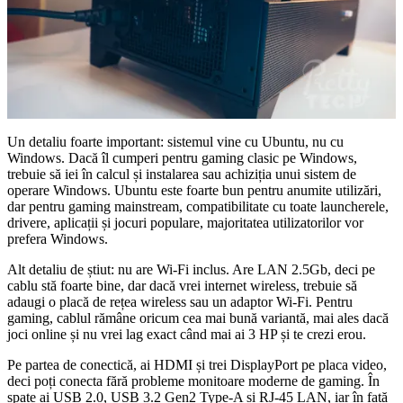
Un detaliu foarte important: sistemul vine cu Ubuntu, nu cu
Windows. Dacă îl cumperi pentru gaming clasic pe Windows,
trebuie să iei în calcul și instalarea sau achiziția unui sistem de
operare Windows. Ubuntu este foarte bun pentru anumite utilizări,
dar pentru gaming mainstream, compatibilitate cu toate launcherele,
drivere, aplicații și jocuri populare, majoritatea utilizatorilor vor
prefera Windows.
Alt detaliu de știut: nu are Wi-Fi inclus. Are LAN 2.5Gb, deci pe
cablu stă foarte bine, dar dacă vrei internet wireless, trebuie să
adaugi o placă de rețea wireless sau un adaptor Wi-Fi. Pentru
gaming, cablul rămâne oricum cea mai bună variantă, mai ales dacă
joci online și nu vrei lag exact când mai ai 3 HP și te crezi erou.
Pe partea de conectică, ai HDMI și trei DisplayPort pe placa video,
deci poți conecta fără probleme monitoare moderne de gaming. În
spate ai USB 2.0, USB 3.2 Gen2 Type-A și RJ-45 LAN, iar în față