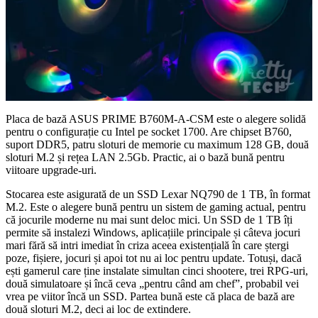
Placa de bază ASUS PRIME B760M-A-CSM este o alegere solidă
pentru o configurație cu Intel pe socket 1700. Are chipset B760,
suport DDR5, patru sloturi de memorie cu maximum 128 GB, două
sloturi M.2 și rețea LAN 2.5Gb. Practic, ai o bază bună pentru
viitoare upgrade-uri.
Stocarea este asigurată de un SSD Lexar NQ790 de 1 TB, în format
M.2. Este o alegere bună pentru un sistem de gaming actual, pentru
că jocurile moderne nu mai sunt deloc mici. Un SSD de 1 TB îți
permite să instalezi Windows, aplicațiile principale și câteva jocuri
mari fără să intri imediat în criza aceea existențială în care ștergi
poze, fișiere, jocuri și apoi tot nu ai loc pentru update. Totuși, dacă
ești gamerul care ține instalate simultan cinci shootere, trei RPG-uri,
două simulatoare și încă ceva „pentru când am chef”, probabil vei
vrea pe viitor încă un SSD. Partea bună este că placa de bază are
două sloturi M.2, deci ai loc de extindere.