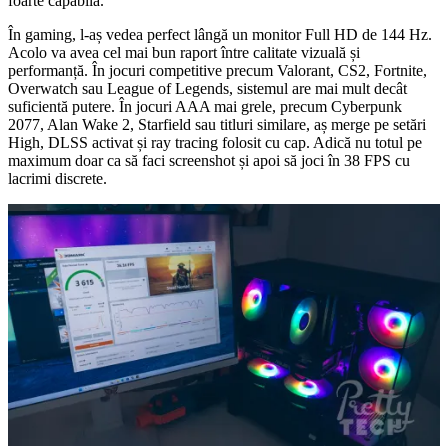
foarte capabilă.
În gaming, l-aș vedea perfect lângă un monitor Full HD de 144 Hz.
Acolo va avea cel mai bun raport între calitate vizuală și
performanță. În jocuri competitive precum Valorant, CS2, Fortnite,
Overwatch sau League of Legends, sistemul are mai mult decât
suficientă putere. În jocuri AAA mai grele, precum Cyberpunk
2077, Alan Wake 2, Starfield sau titluri similare, aș merge pe setări
High, DLSS activat și ray tracing folosit cu cap. Adică nu totul pe
maximum doar ca să faci screenshot și apoi să joci în 38 FPS cu
lacrimi discrete.