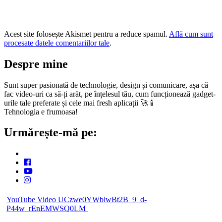
Acest site folosește Akismet pentru a reduce spamul.
Află cum sunt
procesate datele comentariilor tale
.
Despre mine
Sunt super pasionată de technologie, design și comunicare, așa că
fac video-uri ca să-ți arăt, pe înțelesul tău, cum funcționează gadget-
urile tale preferate și cele mai fresh aplicații 🚀📱
Tehnologia e frumoasa!
Urmărește-mă pe:
YouTube Video UCzwe0YWblwBt2B_9_d-
P44w_rEnEMWSQ0LM