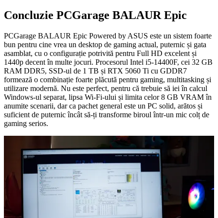
Concluzie PCGarage BALAUR Epic
PCGarage BALAUR Epic Powered by ASUS este un sistem foarte
bun pentru cine vrea un desktop de gaming actual, puternic și gata
asamblat, cu o configurație potrivită pentru Full HD excelent și
1440p decent în multe jocuri. Procesorul Intel i5-14400F, cei 32 GB
RAM DDR5, SSD-ul de 1 TB și RTX 5060 Ti cu GDDR7
formează o combinație foarte plăcută pentru gaming, multitasking și
utilizare modernă. Nu este perfect, pentru că trebuie să iei în calcul
Windows-ul separat, lipsa Wi-Fi-ului și limita celor 8 GB VRAM în
anumite scenarii, dar ca pachet general este un PC solid, arătos și
suficient de puternic încât să-ți transforme biroul într-un mic colț de
gaming serios.