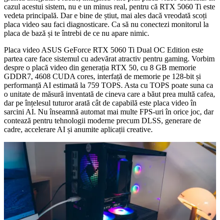
cazul acestui sistem, nu e un minus real, pentru că RTX 5060 Ti este
vedeta principală. Dar e bine de știut, mai ales dacă vreodată scoți
placa video sau faci diagnosticare. Ca să nu conectezi monitorul la
placa de bază și te întrebi de ce nu apare nimic.
Placa video ASUS GeForce RTX 5060 Ti Dual OC Edition este
partea care face sistemul cu adevărat atractiv pentru gaming. Vorbim
despre o placă video din generația RTX 50, cu 8 GB memorie
GDDR7, 4608 CUDA cores, interfață de memorie pe 128-bit și
performanță AI estimată la 759 TOPS. Asta cu TOPS poate suna ca
o unitate de măsură inventată de cineva care a băut prea multă cafea,
dar pe înțelesul tuturor arată cât de capabilă este placa video în
sarcini AI. Nu înseamnă automat mai multe FPS-uri în orice joc, dar
contează pentru tehnologii moderne precum DLSS, generare de
cadre, accelerare AI și anumite aplicații creative.