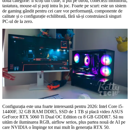
doua categorie: îl scoți din cutie, îl pui pe birou, conectezi monitorul,
tastatura, mouse-ul și poți intra în joc. Foarte pe scurt: este un sistem
de gaming gândit pentru cei care vor performanță, componente de
calitate și o configurație echilibrată, fără să-și construiască singuri
PC-ul de la zero.
Configurația este una foarte interesantă pentru 2026: Intel Core i5-
14400F, 32 GB RAM DDR5, SSD de 1 TB și placă video ASUS
GeForce RTX 5060 Ti Dual OC Edition cu 8 GB GDDR7. Să nu
uităm de iluminarea RGB, airflow serios, plus partea nouă de AI pe
care NVIDIA o împinge tot mai mult în generația RTX 50.