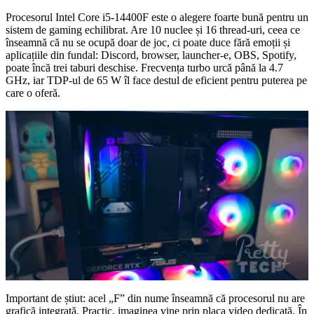
Procesorul Intel Core i5-14400F este o alegere foarte bună pentru un
sistem de gaming echilibrat. Are 10 nuclee și 16 thread-uri, ceea ce
înseamnă că nu se ocupă doar de joc, ci poate duce fără emoții și
aplicațiile din fundal: Discord, browser, launcher-e, OBS, Spotify,
poate încă trei taburi deschise. Frecvența turbo urcă până la 4.7
GHz, iar TDP-ul de 65 W îl face destul de eficient pentru puterea pe
care o oferă.
Important de știut: acel „F” din nume înseamnă că procesorul nu are
grafică integrată. Practic, imaginea vine prin placa video dedicată. În