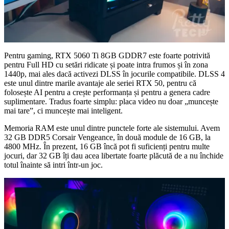
Pentru gaming, RTX 5060 Ti 8GB GDDR7 este foarte potrivită
pentru Full HD cu setări ridicate și poate intra frumos și în zona
1440p, mai ales dacă activezi DLSS în jocurile compatibile. DLSS 4
este unul dintre marile avantaje ale seriei RTX 50, pentru că
folosește AI pentru a crește performanța și pentru a genera cadre
suplimentare. Tradus foarte simplu: placa video nu doar „muncește
mai tare”, ci muncește mai inteligent.
Memoria RAM este unul dintre punctele forte ale sistemului. Avem
32 GB DDR5 Corsair Vengeance, în două module de 16 GB, la
4800 MHz. În prezent, 16 GB încă pot fi suficienți pentru multe
jocuri, dar 32 GB îți dau acea libertate foarte plăcută de a nu închide
totul înainte să intri într-un joc.