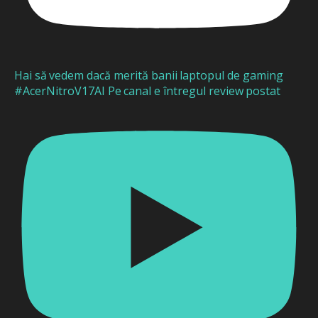
Hai să vedem dacă merită banii laptopul de gaming
#AcerNitroV17AI Pe canal e întregul review postat