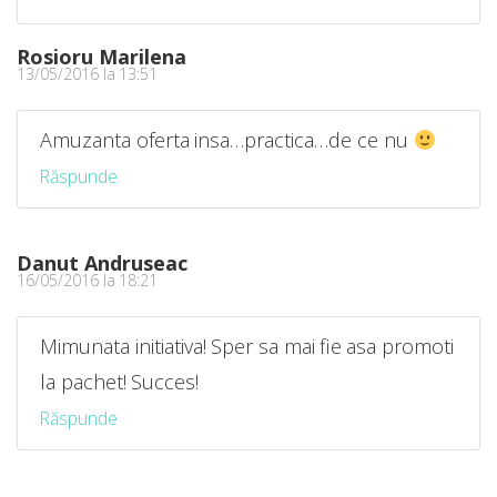
Rosioru Marilena
13/05/2016 la 13:51
Amuzanta oferta insa…practica…de ce nu
Răspunde
Danut Andruseac
16/05/2016 la 18:21
Mimunata initiativa! Sper sa mai fie asa promoti
la pachet! Succes!
Răspunde