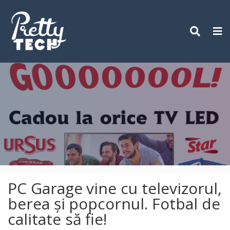
Skip
to
content
PC Garage vine cu televizorul,
berea și popcornul. Fotbal de
calitate să fie!