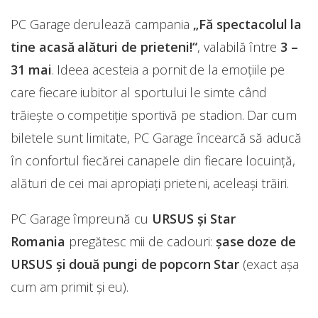
PC Garage derulează campania
„Fă spectacolul la
tine acasă alături de prieteni!“
, valabilă între
3 –
31 mai
. Ideea acesteia a pornit de la emoțiile pe
care fiecare iubitor al sportului le simte când
trăiește o competiție sportivă pe stadion. Dar cum
biletele sunt limitate, PC Garage încearcă să aducă
în confortul fiecărei canapele din fiecare locuință,
alături de cei mai apropiați prieteni, aceleași trăiri.
PC Garage împreună cu
URSUS și Star
Romania
pregătesc mii de cadouri:
șase doze de
URSUS și două pungi de popcorn Star
(exact așa
cum am primit și eu).