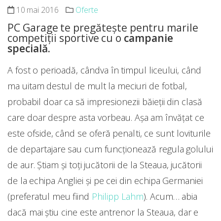
10 mai 2016
Oferte
PC Garage te pregătește pentru marile
competiții sportive cu o
campanie
specială.
A fost o perioadă, cândva în timpul liceului, când
ma uitam destul de mult la meciuri de fotbal,
probabil doar ca să impresionezii băieții din clasă
care doar despre asta vorbeau. Așa am învățat ce
este ofside, când se oferă penalti, ce sunt loviturile
de departajare sau cum funcționează regula golului
de aur. Știam și toți jucătorii de la Steaua, jucătorii
de la echipa Angliei și pe cei din echipa Germaniei
(preferatul meu fiind
Philipp Lahm
). Acum… abia
dacă mai știu cine este antrenor la Steaua, dar e