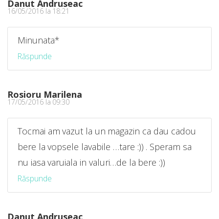
Danut Andruseac
16/05/2016 la 18:21
Minunata*
Răspunde
Rosioru Marilena
17/05/2016 la 09:30
Tocmai am vazut la un magazin ca dau cadou
bere la vopsele lavabile …tare :)) . Speram sa
nu iasa varuiala in valuri…de la bere :))
Răspunde
Danut Andruseac