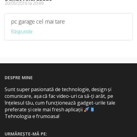
20/05/2016 la 20:49
pc garage cel mai tare
Răspunde
DESPRE MINE
Sunt super pasionată de technologie, design și
comunicare, așa că fac video-uri ca să-ți arăt, pe
înțelesul tău, cum funcționează gadget-urile tale
preferate și cele mai fresh aplicații
Tehnologia e frumoasa!
URMĂREȘTE-MĂ PE: