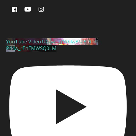
YouTube Video UCzwe0YWblwBt2B_9_d-
P44w_rEnEMWSQ0LM