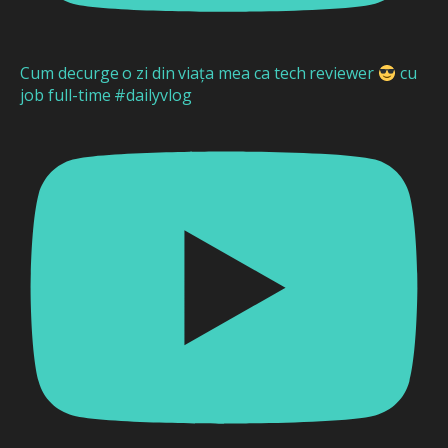
Cum decurge o zi din viața mea ca tech reviewer
cu
job full-time #dailyvlog