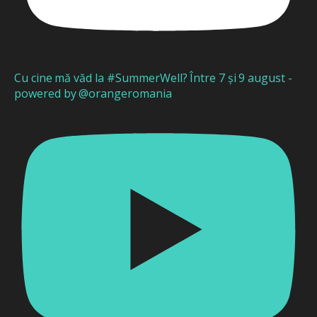
Cu cine mă văd la #SummerWell? Între 7 și 9 august -
powered by @orangeromania