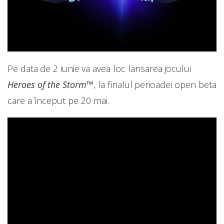
Pe data de 2 iunie va avea loc lansarea jocului
Heroes of the Storm™
, la finalul perioadei open beta
care a început pe 20 mai.