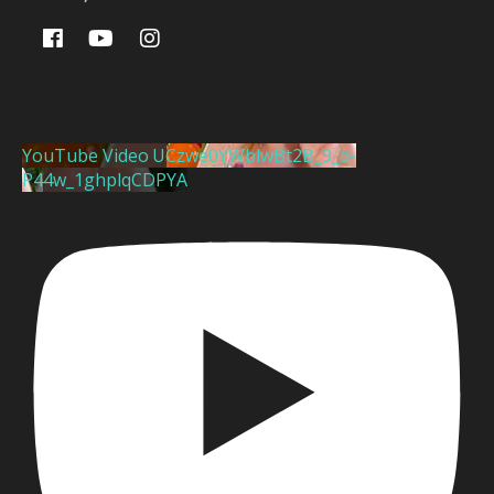
YouTube Video UCzwe0YWblwBt2B_9_d-
P44w_1ghplqCDPYA