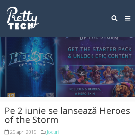
Skip
to
content
Pe 2 iunie se lansează Heroes
of the Storm
25 apr. 2015
Jocuri