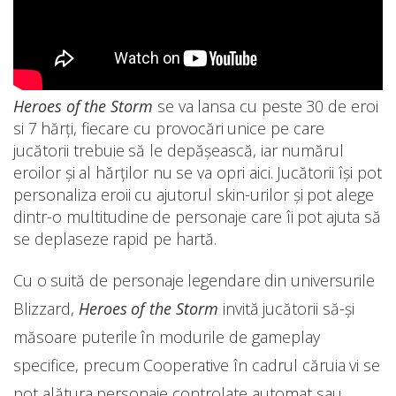
Heroes of the Storm
se va lansa cu peste 30 de eroi
si 7 hărți, fiecare cu provocări unice pe care
jucătorii trebuie să le depășească, iar numărul
eroilor și al hărților nu se va opri aici. Jucătorii își pot
personaliza eroii cu ajutorul skin-urilor și pot alege
dintr-o multitudine de personaje care îi pot ajuta să
se deplaseze rapid pe hartă.
Cu o suită de personaje legendare din universurile
Blizzard,
Heroes of the Storm
invită jucătorii să-și
măsoare puterile în modurile de gameplay
specifice, precum Cooperative în cadrul căruia vi se
pot alătura personaje controlate automat sau